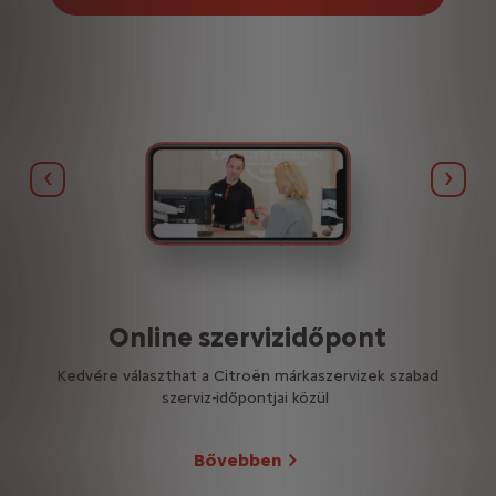
Előző
Tová
ek
Online szervizidőpont
ja
Kedvére választhat a Citroën márkaszervizek szabad
szerviz-időpontjai közül
Bővebben