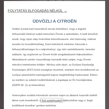
FOLYTATÁS ELFOGADÁS NÉLKÜL →
Válassza ki az önnek
ÜDVÖZLI A CITROËN
megfelelő Citroënt
Sütiket (cookie-kat) használunk annak érdekében, hogy a legjobb
felhasználói élményt tudjuk biztosítani Önnek a weboldalon. A sütik lehetővé
teszik, hogy olyan alap funkciókat biztosíthassunk, mint biztonság, hálózat
kezelés és hozzáférhetőség. Ezek különböző módokon fokozzák a
felhasználhatóságot és a teljesítményt, úgy mint nyelvfelismerés, keresési
találatok, így segítenek az Önnek kínált szolgáltatásaink fejlesztésében.
Weboldalunk szintén használhatja harmadik felek sütijeit, hogy Önnek
Előző
Tovább
releváns hirdetéseket küldjön. Néhány sütit olyan, az Európai Gazdasági
Közösségen (EGT) kívüli országban kezelnek, amelyek nem rendelkeznek az
európai adatvédelmi hatóságoktól kapott megfelelőségi határozattal. Ebben
az esetben az adatok továbbításának a jogalapja az Ön hozzájárulása.
(GDPR 49. (1) a) bekezdése)
Konfigurátor
Új
Amennyiben további információt szeretne kapni az általunk használt sütikről
Válassza ki az igényeinek megfelelő Citroên
yen.
Vegye á
illetve ezek kezeléséről, a
Süti szabályzatból
tájékozódhat vagy a ’Saját
modellt.
beállítások kezelése’ gombra kattinthat.