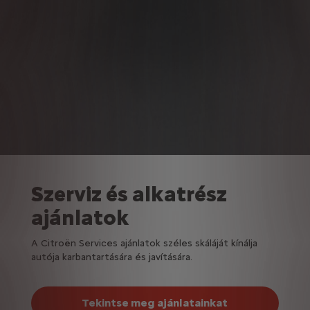
Szerviz és alkatrész
ajánlatok
A Citroën Services ajánlatok széles skáláját kínálja
autója karbantartására és javítására.
Tekintse meg ajánlatainkat