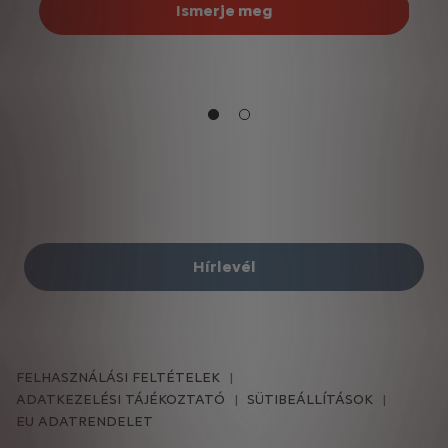
Ismerje meg
Hírlevél
FELHASZNÁLÁSI FELTÉTELEK
ADATKEZELÉSI TÁJÉKOZTATÓ
SÜTIBEÁLLÍTÁSOK
EU ADATRENDELET