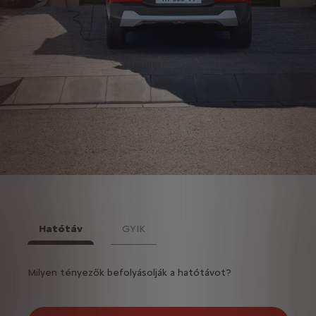
Hatótáv
GYIK
atban?
Milyen tényezők befolyásolják a hatótávot?
Kérdé
A Cit