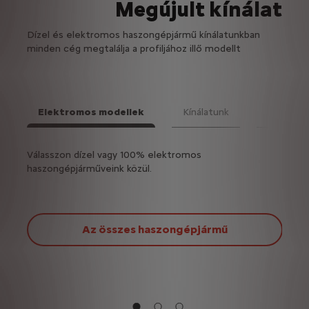
Megújult kínálat
Dízel és elektromos haszongépjármű kínálatunkban
minden cég megtalálja a profiljához illő modellt
Elektromos modellek
Kínálatunk
Felépít
Tová
ja!
Válasszon dízel vagy 100% elektromos
Válas
haszongépjárműveink közül.
model
Jumpe
Az összes haszongépjármű