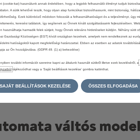
et (cookie-kat) használunk annak érdekében, hogy a legjobb felhasználói élményt tudjuk biztosít
dalon. A sütik lehetővé teszik, hogy olyan alap funkciókat biztosíthassunk, mint biztonság, hálóz
férhetőség. Ezek különböző módokon fokozzák a felhasználhatóságot és a teljesítményt, úgy mi
felismerés, keresési találatok, így segítenek az Önnek kínált szolgáltatásaink fejlesztésében. We
én használhatja harmadik felek sütijeit, hogy Önnek releváns hirdetéseket küldjön. Néhány sütit o
ai Gazdasági Közösségen (EGT) kívüli országban kezelnek, amelyek nem rendelkeznek az euró
édelmi hatóságoktól kapott megfelelőségi határozattal. Ebben az esetben az adatok továbbítás
apja az Ön hozzájárulása. (GDPR 49. (1) a) bekezdése)
Fokozott kényelem
yiben további információt szeretne kapni az általunk használt sütikről illetve ezek kezeléséről, a
A Citroëntől megszokott tökéletes kényelem
lyzatból
tájékozódhat vagy a ’Saját beállítások kezelése’ gombra kattinthat.
Citroën Advanced Comfort futóművel és
ülésekkel (felszereltségtől függően).
SAJÁT BEÁLLÍTÁSOK KEZELÉSE
ÖSSZES ELFOGADÁSA
tomata váltós model