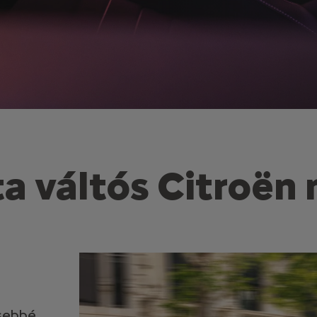
 váltós Citroën
esebbé