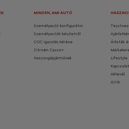
EK
MINDEN, AMI AUTÓ
HASZNOS
Személyautó konfigurátor
Tesztvez
k
Személyautók készletről
Ajánlatké
COC igazolás kérése
Árlisták 
Citroën Casco+
Márkaker
Haszongépjárművek
Lifestyle
Kapcsola
Hírlevél
GYIK