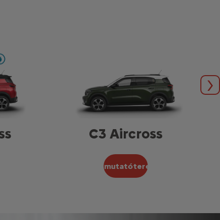
To
ss
C3 Aircross
Bemutatóterem