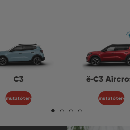
C3
ë-C3 Aircro
Bemutatóterem
Bemutatóterem