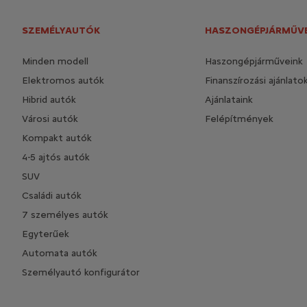
SZEMÉLYAUTÓK
HASZONGÉPJÁRMŰV
Minden modell
Haszongépjárműveink
Elektromos autók
Finanszírozási ajánlato
Hibrid autók
Ajánlataink
Városi autók
Felépítmények
Kompakt autók
4-5 ajtós autók
SUV
Családi autók
7 személyes autók
Egyterűek
Automata autók
Személyautó konfigurátor