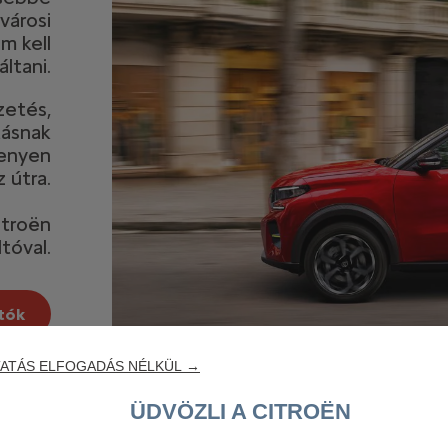
városi
m kell
ltani.
zetés,
tásnak
kenyen
 útra.
itroën
tóval.
utók
ATÁS ELFOGADÁS NÉLKÜL →
ÜDVÖZLI A CITROËN