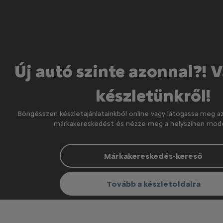
Új autó szinte azonnal?! 
készletünkről!
Böngésszen készletajánlatainkból online vagy látogassa meg a
márkakereskedést és nézze meg a helyszínen model
Márkakereskedés-kereső
Tovább a készletoldalra