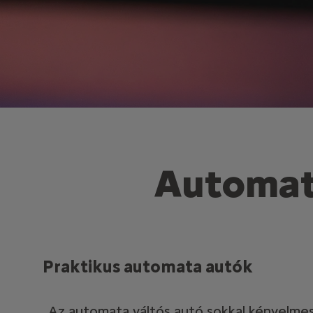
Automata
Praktikus automata autók
Az automata váltós autó sokkal kényelm