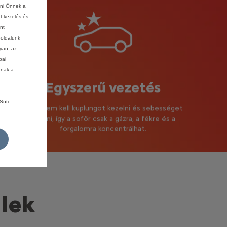
ani Önnek a
at kezelés és
nt
boldalunk
lyan, az
pai
ának a
Egyszerű vezetés
Süti
Mivel nem kell kuplungot kezelni és sebességet
váltani, így a sofőr csak a gázra, a fékre és a
forgalomra koncentrálhat.
lek