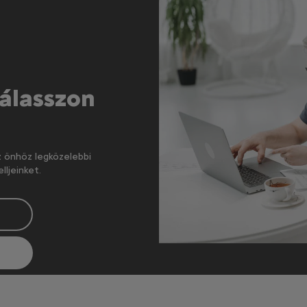
Válasszon
z önhöz legközelebbi
ljeinket.