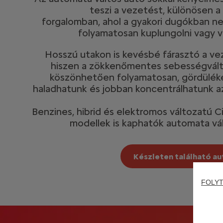
teszi a vezetést, különösen a 
forgalomban, ahol a gyakori dugókban ne
folyamatosan kuplungolni vagy vá
Hosszú utakon is kevésbé fárasztó a ve
hiszen a zökkenőmentes sebességvál
köszönhetően folyamatosan, gördülé
haladhatunk és jobban koncentrálhatunk az
Benzines, hibrid és elektromos változatú C
modellek is kaphatók automata vál
Készleten található a
FOLYT