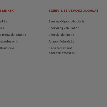
 LINKEK
SZERVIZ ÉS VEVŐSZOLGÁLAT
etés
Szervizidőpont-foglalás
rés
Szervizdíj kalkulátor
és műszaki adatok
Szerviz ajánlatok
eskedéseink
Állapotfelmérés
 Boutique
Pénztárcabarát
cserealkatrészek
t