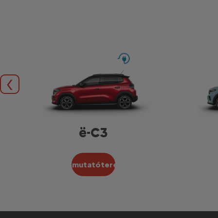
Előző
ë-C3
Bemutatóterem