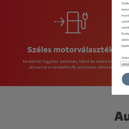
Sütik
webol
hozzá
nyelv
szint
Európ
adatv
jogal
Széles motorválaszték
Amenn
Modelltől függően. benzines, hibrid és elektromos
szabá
áltozatok is rendelhetők automata váltóval.
Au