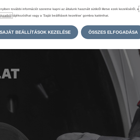
yiben további információt szeretne kapni az általunk használt sütikről illetve ezek kezeléséről, a
lyzatból
tájékozódhat vagy a ’Saját beállítások kezelése’ gombra kattinthat.
SAJÁT BEÁLLÍTÁSOK KEZELÉSE
ÖSSZES ELFOGADÁSA
LAT