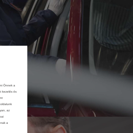
ani Önnek a
at kezelés és
nt
boldalunk
lyan, az
pai
ának a