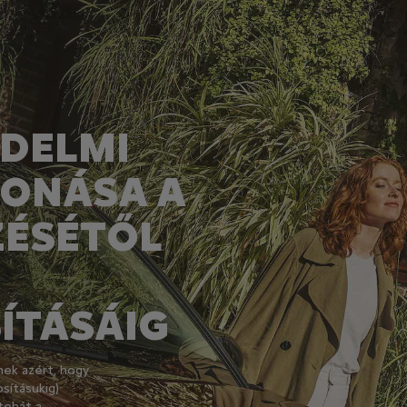
DELMI
VONÁSA A
ZÉSÉTŐL
ÍTÁSÁIG
ek azért, hogy
sításukig)
tehát a