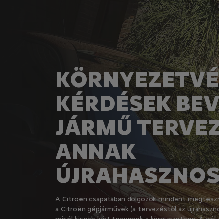
KÖRNYEZETVÉ
KÉRDÉSEK BE
JÁRMŰ TERVE
ANNAK
ÚJRAHASZNOS
A Citroën csapatában dolgozók mindent megteszn
a Citroën gépjárművek (a tervezéstől az újrahaszno
minél kisebb kárt tegyenek a környezetben. A cél 