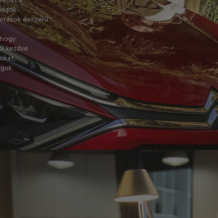
yagok
rrások ésszerű
 hogy:
ől kezdve
okat,
agok