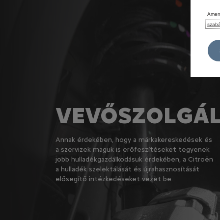
Amenn
szabá
VEVŐSZOLGÁ
Annak érdekében, hogy a márkakereskedések és
a szervizek maguk is erőfeszítéseket tegyenek
jobb hulladékgazdálkodásuk érdekében, a Citroën
a hulladék szelektálását és újrahasznosítását
elősegítő intézkedéseket vezet be.