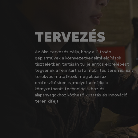
TERVEZÉS
Az öko-tervezés célja, hogy a Citroën
gépjárművek a környezetvédelmi előírások
tiszteletben tartásán túl jelentős előrelépést
tegyenek a fenntartható mobilitás terén is. Ez a
törekvés mutatkozik meg abban az
erőfeszítésben is, melyet a márka a
környzetbarát technológiákhoz és
alapanyagokhoz köthető kutatás és innováció
terén kifejt.