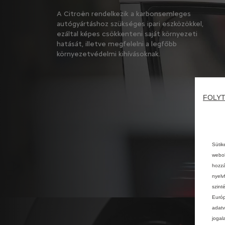
A Citroën rendelkezik a karbonsemleges
autógyártáshoz szükséges ipari eszközökkel,
ezáltal képes csökkenteni saját környezeti
hatását, illetve megfelelni a legfőbb
környezetvédelmi kihívásoknak.
FOLYT
Sütik
webol
hozzá
nyelv
szint
Európ
adatv
jogal