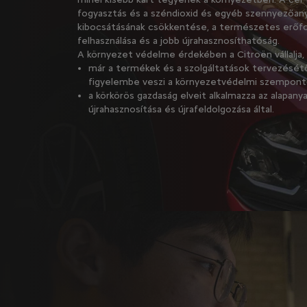
fogyasztás és a széndioxid és egyéb szennyezőan
kibocsátásának csökkentése, a természetes erőfo
felhasználása és a jobb újrahasznosíthatóság.
A környezet védelme érdekében a Citroën vállalja,
már a termékek és a szolgáltatások tervezését
figyelembe veszi a környezetvédelmi szempont
a körkörös gazdaság elveit alkalmazza az alapany
újrahasznosítása és újrafeldolgozása által.