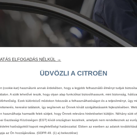
ATÁS ELFOGADÁS NÉLKÜL →
ÜDVÖZLI A CITROËN
et (cookie-kat) használunk annak érdekében, hogy a legjobb felhasználói élményt tudjuk biztosít
dalon. A sütik lehetővé teszik, hogy olyan alap funkciókat biztosíthassunk, mint biztonság, hálóz
férhetőség. Ezek különböző módokon fokozzák a felhasználhatóságot és a teljesítményt, úgy mi
felismerés, keresési találatok, így segítenek az Önnek kínált szolgáltatásaink fejlesztésében. We
én használhatja harmadik felek sütijeit, hogy Önnek releváns hirdetéseket küldjön. Néhány sütit o
ai Gazdasági Közösségen (EGT) kívüli országban kezelnek, amelyek nem rendelkeznek az euró
édelmi hatóságoktól kapott megfelelőségi határozattal. Ebben az esetben az adatok továbbítás
apja az Ön hozzájárulása. (GDPR 49. (1) a) bekezdése)