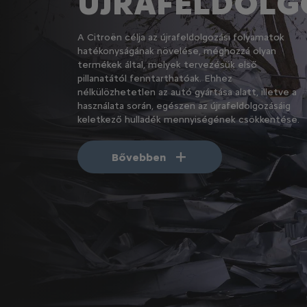
ÚJRAFELDOLG
A Citroën célja az újrafeldolgozási folyamatok
hatékonyságának növelése, méghozzá olyan
termékek által, melyek tervezésük első
pillanatától fenntarthatóak. Ehhez
nélkülözhetetlen az autó gyártása alatt, illetve a
használata során, egészen az újrafeldolgozásáig
keletkező hulladék mennyiségének csökkentése.
Bővebben