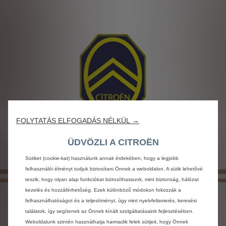
FOLYTATÁS ELFOGADÁS NÉLKÜL →
ÜDVÖZLI A CITROËN
Sütiket (cookie-kat) használunk annak érdekében, hogy a legjobb
felhasználói élményt tudjuk biztosítani Önnek a weboldalon. A sütik lehetővé
teszik, hogy olyan alap funkciókat biztosíthassunk, mint biztonság, hálózat
kezelés és hozzáférhetőség. Ezek különböző módokon fokozzák a
felhasználhatóságot és a teljesítményt, úgy mint nyelvfelismerés, keresési
találatok, így segítenek az Önnek kínált szolgáltatásaink fejlesztésében.
Weboldalunk szintén használhatja harmadik felek sütijeit, hogy Önnek