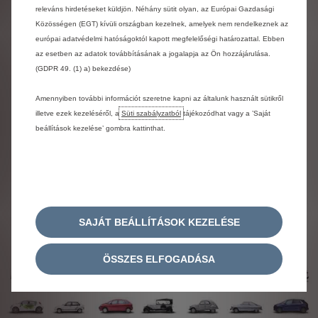
releváns hirdetéseket küldjön. Néhány sütit olyan, az Európai Gazdasági
Közösségen (EGT) kívüli országban kezelnek, amelyek nem rendelkeznek az
európai adatvédelmi hatóságoktól kapott megfelelőségi határozattal. Ebben
A LOGÓ EREDETE
az esetben az adatok továbbításának a jogalapja az Ön hozzájárulása.
(GDPR 49. (1) a) bekezdése)
André Citroën 1900-ban, egy lengyelországi utazása
alkalmával ismerkedett meg a fémből készült
Amennyiben további információt szeretne kapni az általunk használt sütikről
fogaskerekek technológiájával. Az egyik ilyen
illetve ezek kezeléséről, a
Süti szabályzatból
tájékozódhat vagy a ’Saját
rendszer úgynevezett nyílfogazású fogaskerekeket
beállítások kezelése’ gombra kattinthat.
használt. A Citroën leendő alapítója, aki már akkor is
sokoldalú mérnökember volt, ekkor vásárolta meg a
rendszer szabadalmát, majd adaptálta azt
franciaországi üzemei számára. Első saját vállalata
logójának is egy nyílfogazású fogaskereket
választott.
SAJÁT BEÁLLÍTÁSOK KEZELÉSE
ÖSSZES ELFOGADÁSA