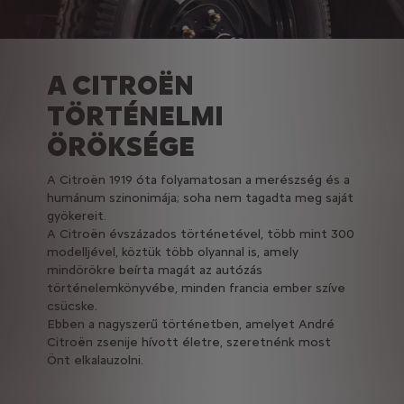
A CITROËN
TÖRTÉNELMI
ÖRÖKSÉGE
A Citroën 1919 óta folyamatosan a merészség és a
humánum szinonimája; soha nem tagadta meg saját
gyökereit.
A Citroën évszázados történetével, több mint 300
modelljével, köztük több olyannal is, amely
mindörökre beírta magát az autózás
történelemkönyvébe, minden francia ember szíve
csücske.
Ebben a nagyszerű történetben, amelyet André
Citroën zsenije hívott életre, szeretnénk most
Önt elkalauzolni.