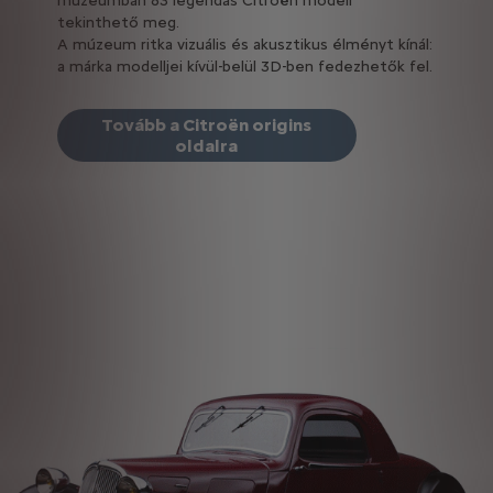
múzeumban 83 legendás Citroën modell
tekinthető meg.
A múzeum ritka vizuális és akusztikus élményt kínál:
a márka modelljei kívül-belül 3D-ben fedezhetők fel.
Tovább a Citroën origins
oldalra