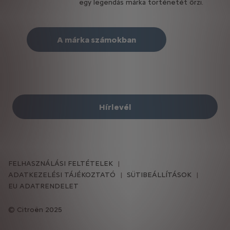
egy legendás márka történetét őrzi.
A márka számokban
Hírlevél
FELHASZNÁLÁSI FELTÉTELEK
ADATKEZELÉSI TÁJÉKOZTATÓ
SÜTIBEÁLLÍTÁSOK
EU ADATRENDELET
Citroën 2025