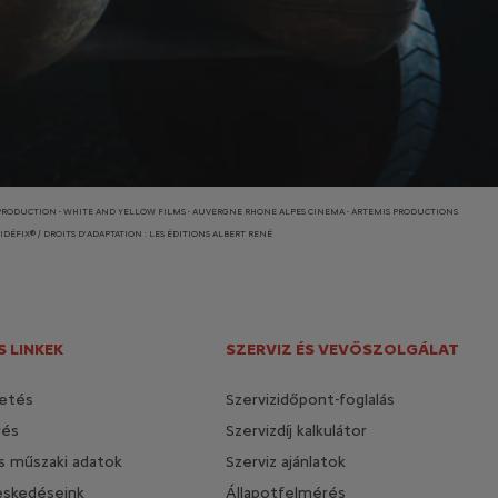
ILMS PRODUCTION - WHITE AND YELLOW FILMS - AUVERGNE RHONE ALPES CINEMA - ARTEMIS PRODUCTIONS
DÉFIX® / DROITS D’ADAPTATION : LES ÉDITIONS ALBERT RENÉ
 LINKEK
SZERVIZ ÉS VEVŐSZOLGÁLAT
etés
Szervizidőpont-foglalás
rés
Szervizdíj kalkulátor
és műszaki adatok
Szerviz ajánlatok
eskedéseink
Állapotfelmérés