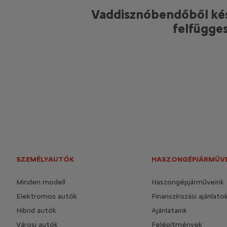
Varázsfőzettel itatott szentjánosbo
Újrahasznosított pajzsokból ké
Vaddisznóbendőből kés
által működtetett fénys
felfügge
ker
ENFANTS TERRIBLES - TF1 FILMS PRODUCTION - WHITE AND YELLOW FILMS - AUVERGNE RHONE ALPES CINEMA - AR
UDERZO ASTÉRIX® OBÉLIX® IDÉFIX® / DROITS D’ADAPTATION : LES ÉDITIONS ALBERT RENÉ
SZEMÉLYAUTÓK
HASZONGÉPJÁRMŰV
Minden modell
Haszongépjárműveink
Elektromos autók
Finanszírozási ajánlato
Hibrid autók
Ajánlataink
Városi autók
Felépítmények