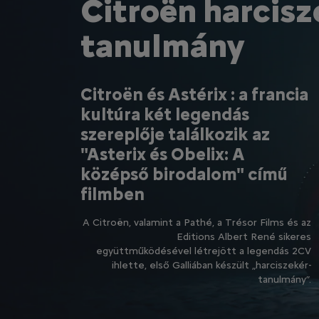
Citroën harcisz
tanulmány
Citroën és Astérix : a francia
kultúra két legendás
szereplője találkozik az
"Asterix és Obelix: A
középső birodalom" című
filmben
A Citroën, valamint a Pathé, a Trésor Films és az
Editions Albert René sikeres
együttműködésével létrejött a legendás 2CV
ihlette, első Galliában készült „harciszekér-
tanulmány”.