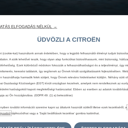
ATÁS ELFOGADÁS NÉLKÜL →
ÜDVÖZLI A CITROËN
et (cookie-kat) használunk annak érdekében, hogy a legjobb felhasználói élményt tudjuk biztosít
dalon. A sütik lehetővé teszik, hogy olyan alap funkciókat biztosíthassunk, mint biztonság, hálóz
férhetőség. Ezek különböző módokon fokozzák a felhasználhatóságot és a teljesítményt, úgy mi
felismerés, keresési találatok, így segítenek az Önnek kínált szolgáltatásaink fejlesztésében. We
én használhatja harmadik felek sütijeit, hogy Önnek releváns hirdetéseket küldjön. Néhány sütit o
ai Gazdasági Közösségen (EGT) kívüli országban kezelnek, amelyek nem rendelkeznek az euró
K
édelmi hatóságoktól kapott megfelelőségi határozattal. Ebben az esetben az adatok továbbítás
apja az Ön hozzájárulása. (GDPR 49. (1) a) bekezdése)
V
Tovább
yiben további információt szeretne kapni az általunk használt sütikről illetve ezek kezeléséről, a
lyzatból
tájékozódhat vagy a ’Saját beállítások kezelése’ gombra kattinthat.
Meré
Tömö
Tart
Luté