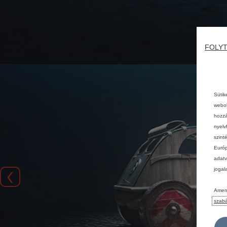
FOLYT
Sütik
webol
hozzá
nyelv
szint
Európ
adatv
jogal
Előző
Amenn
szabá