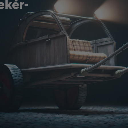
ekér-