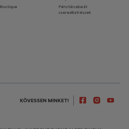
 Boutique
Pénztárcabarát
cserealkatrészek
t
KÖVESSEN MINKET!