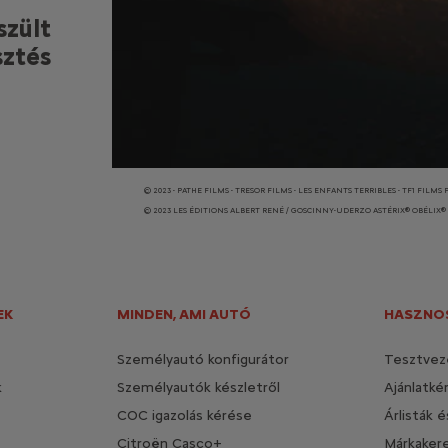
garak
szült
zült
zórók
sztés
ekek
TEMIS PRODUCTIONS
© 2023 - PATHE FILMS - TRESOR FILMS - LES ENFANTS TERRIBLES - TF1 F
© 2023 LES ÉDITIONS ALBERT RENÉ / GOSCINNY-UDERZO ASTÉRIX® OBÉLIX® I
EK
MINDEN, AMI AUTÓ
HASZNOS
Személyautó konfigurátor
Tesztvez
k
Személyautók készletről
Ajánlatké
COC igazolás kérése
Árlisták 
Citroën Casco+
Márkaker