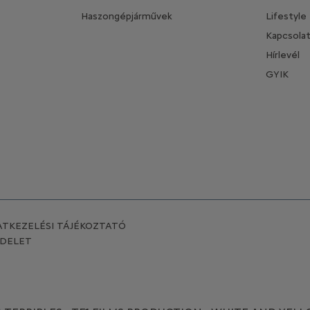
Haszongépjárművek
Lifestyle
Kapcsola
Hírlevél
GYIK
TKEZELÉSI TÁJÉKOZTATÓ
NDELET