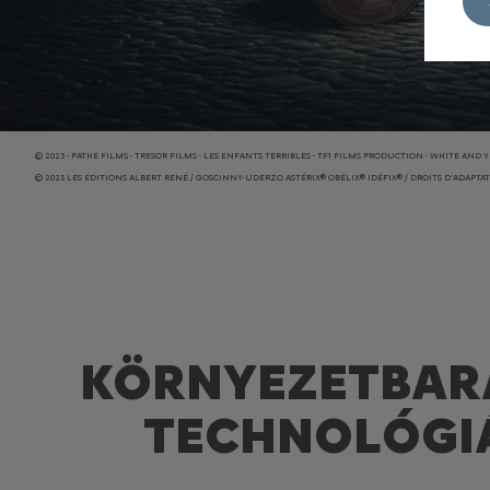
© 2023 - PATHE FILMS - TRESOR FILMS - LES ENFANTS TERRIBLES - TF1 FILMS PRODUCTION - WHITE A
© 2023 LES ÉDITIONS ALBERT RENÉ / GOSCINNY-UDERZO ASTÉRIX® OBÉLIX® IDÉFIX® / DROITS D’ADAPTAT
KÖRNYEZETBAR
TECHNOLÓGI