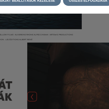
SAJÁT BEÁLLÍTÁSOK KEZELÉSE
ÖSSZES ELFOGADÁSA
ND YELLOW FILMS - AUVERGNE RHONE ALPES CINEMA - ARTEMIS PRODUCTIONS
© 2023 - PATHE FI
ION : LES ÉDITIONS ALBERT RENÉ
© 2023 LES ÉDITIO
ÁT
ÁK
Előző