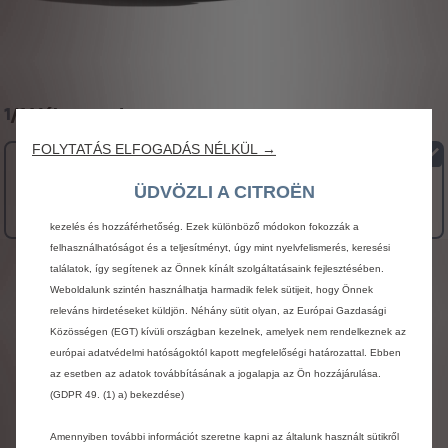
1
/
1 Válasszon!
FOLYTATÁS ELFOGADÁS NÉLKÜL →
Sütiket (cookie-kat) használunk annak érdekében, hogy a legjobb
M
felhasználói élményt tudjuk biztosítani Önnek a weboldalon. A sütik lehetővé
ÜDVÖZLI A CITROËN
16 185 000 Ft bruttó
teszik, hogy olyan alap funkciókat biztosíthassunk, mint biztonság, hálózat
Magánügyfél ár
kezelés és hozzáférhetőség. Ezek különböző módokon fokozzák a
felhasználhatóságot és a teljesítményt, úgy mint nyelvfelismerés, keresési
Figyelem
találatok, így segítenek az Önnek kínált szolgáltatásaink fejlesztésében.
Weboldalunk szintén használhatja harmadik felek sütijeit, hogy Önnek
A
weboldalon
szereplő
fotók
és
információk
releváns hirdetéseket küldjön. Néhány sütit olyan, az Európai Gazdasági
tájékoztató
jellegűek
és
a
közzétételük
idejében
Közösségen (EGT) kívüli országban kezelnek, amelyek nem rendelkeznek az
érvényes
technikai
információkon
alapszanak.
A
európai adatvédelmi hatóságoktól kapott megfelelőségi határozattal. Ebben
termékek
folyamatos
tökéletesítése
során
a
Citroën
bármikor
megváltoztathatja
a
műszaki
az esetben az adatok továbbításának a jogalapja az Ön hozzájárulása.
adatokat,
felszereltséget,
az
opciókat,
a
színeket
és
(GDPR 49. (1) a) bekezdése)
az
árakat,
valamint
a
bemutatott
felszereléseket
és
tartozékokat.
A
jelenleg
rendelkezésre
álló
Amennyiben további információt szeretne kapni az általunk használt sütikről
fotóeljárások
nem
teszik
lehetővé
a
színárnyalatok