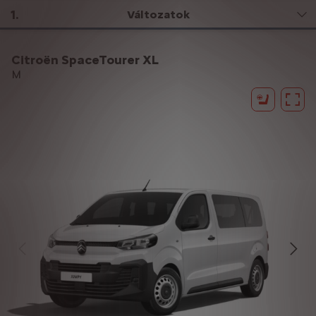
1
.
Változatok
Citroën SpaceTourer XL
M