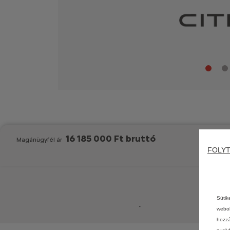
16 185 000 Ft bruttó
Magánügyfél ár
FOLYT
Sütik
-
webol
hozzá