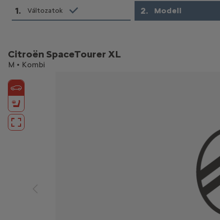
1
.
2
.
Modell
Változatok
Citroën SpaceTourer XL
M • Kombi