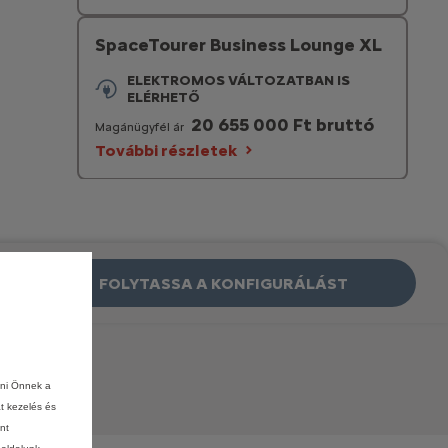
SpaceTourer Business Lounge XL
ELEKTROMOS VÁLTOZATBAN IS
ELÉRHETŐ
20 655 000 Ft bruttó
Magánügyfél ár
További részletek
FOLYTASSA A KONFIGURÁLÁST
ani Önnek a
at kezelés és
nt