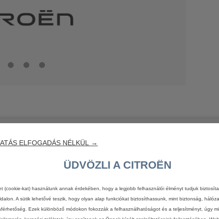
ATÁS ELFOGADÁS NÉLKÜL →
ÜDVÖZLI A CITROËN
Figyelem
et (cookie-kat) használunk annak érdekében, hogy a legjobb felhasználói élményt tudjuk biztosít
dalon. A sütik lehetővé teszik, hogy olyan alap funkciókat biztosíthassunk, mint biztonság, hálóz
férhetőség. Ezek különböző módokon fokozzák a felhasználhatóságot és a teljesítményt, úgy mi