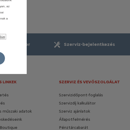
boldalunk
lyan, az
pai
ának a
Süti
Konfigurátor
Szerviz-bejelentkezés
 LINKEK
SZERVIZ ÉS VEVŐSZOLGÁLAT
etés
Szervizidőpont-foglalás
rés
Szervizdíj kalkulátor
és műszaki adatok
Szerviz ajánlatok
eskedéseink
Állapotfelmérés
 Boutique
Pénztárcabarát