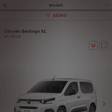
2
.
Modell
SZŰRŐ
Citroën Berlingo XL
M • PLUS