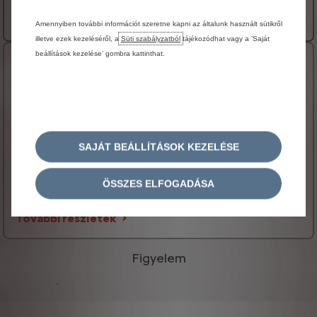
9 450 000 Ft bruttó
Magánügyfél ár
További részletek
Amennyiben további információt szeretne kapni az általunk használt sütikről
illetve ezek kezeléséről, a
Süti szabályzatból
tájékozódhat vagy a ’Saját
beállítások kezelése’ gombra kattinthat.
Berlingo MAX XL
FŐBB FELSZERELTSÉG
Multifunkciós bőrbevonatú kormány, fűthető
Kétzónás automata klímaberendezés
Tolatókamera (Visiopark 180)
SAJÁT BEÁLLÍTÁSOK KEZELÉSE
Digitális műszeregység színes kijelzővel
ÖSSZES ELFOGADÁSA
ELEKTROMOS VÁLTOZATBAN IS ELÉRHETŐ
10 507 010 Ft bruttó
Magánügyfél ár
További részletek
Figyelem
-