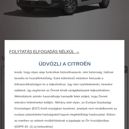
FOLYTATÁS ELFOGADÁS NÉLKÜL →
1
/
2 Válasszon modellt
Sütiket (cookie-kat) használunk annak érdekében, hogy a legjobb
ÜDVÖZLI A CITROËN
felhasználói élményt tudjuk biztosítani Önnek a weboldalon. A sütik lehetővé
teszik, hogy olyan alap funkciókat biztosíthassunk, mint biztonság, hálózat
Berlingo PLUS XL
kezelés és hozzáférhetőség. Ezek különböző módokon fokozzák a
FŐBB FELSZERELTSÉG
felhasználhatóságot és a teljesítményt, úgy mint nyelvfelismerés, keresési
találatok, így segítenek az Önnek kínált szolgáltatásaink fejlesztésében.
Multifunkciós kormány
Weboldalunk szintén használhatja harmadik felek sütijeit, hogy Önnek
Külső visszapillantó tükörházak Perla Nera fekete
releváns hirdetéseket küldjön. Néhány sütit olyan, az Európai Gazdasági
fényezéssel
Közösségen (EGT) kívüli országban kezelnek, amelyek nem rendelkeznek az
Digitális műszeregység monokróm kijelzővel
európai adatvédelmi hatóságoktól kapott megfelelőségi határozattal. Ebben
az esetben az adatok továbbításának a jogalapja az Ön hozzájárulása.
ELEKTROMOS VÁLTOZATBAN IS ELÉRHETŐ
(GDPR 49. (1) a) bekezdése)