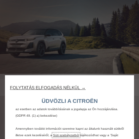
Sütiket (cookie-kat) használunk annak érdekében, hogy a legjobb
felhasználói élményt tudjuk biztosítani Önnek a weboldalon. A sütik lehetővé
teszik, hogy olyan alap funkciókat biztosíthassunk, mint biztonság, hálózat
kezelés és hozzáférhetőség. Ezek különböző módokon fokozzák a
felhasználhatóságot és a teljesítményt, úgy mint nyelvfelismerés, keresési
találatok, így segítenek az Önnek kínált szolgáltatásaink fejlesztésében.
Weboldalunk szintén használhatja harmadik felek sütijeit, hogy Önnek
FOLYTATÁS ELFOGADÁS NÉLKÜL →
releváns hirdetéseket küldjön. Néhány sütit olyan, az Európai Gazdasági
Közösségen (EGT) kívüli országban kezelnek, amelyek nem rendelkeznek az
ÜDVÖZLI A CITROËN
európai adatvédelmi hatóságoktól kapott megfelelőségi határozattal. Ebben
az esetben az adatok továbbításának a jogalapja az Ön hozzájárulása.
(GDPR 49. (1) a) bekezdése)
Amennyiben további információt szeretne kapni az általunk használt sütikről
illetve ezek kezeléséről, a
Süti szabályzatból
tájékozódhat vagy a ’Saját