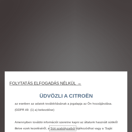
Sütiket (cookie-kat) használunk annak érdekében, hogy a legjobb
felhasználói élményt tudjuk biztosítani Önnek a weboldalon. A sütik lehetővé
teszik, hogy olyan alap funkciókat biztosíthassunk, mint biztonság, hálózat
kezelés és hozzáférhetőség. Ezek különböző módokon fokozzák a
felhasználhatóságot és a teljesítményt, úgy mint nyelvfelismerés, keresési
találatok, így segítenek az Önnek kínált szolgáltatásaink fejlesztésében.
Weboldalunk szintén használhatja harmadik felek sütijeit, hogy Önnek
FOLYTATÁS ELFOGADÁS NÉLKÜL →
releváns hirdetéseket küldjön. Néhány sütit olyan, az Európai Gazdasági
Közösségen (EGT) kívüli országban kezelnek, amelyek nem rendelkeznek az
ÜDVÖZLI A CITROËN
európai adatvédelmi hatóságoktól kapott megfelelőségi határozattal. Ebben
az esetben az adatok továbbításának a jogalapja az Ön hozzájárulása.
(GDPR 49. (1) a) bekezdése)
Amennyiben további információt szeretne kapni az általunk használt sütikről
illetve ezek kezeléséről, a
Süti szabályzatból
tájékozódhat vagy a ’Saját