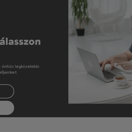
Válasszon
z önhöz legközelebbi
ljeinket.