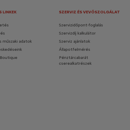
 LINKEK
SZERVIZ ÉS VEVŐSZOLGÁLAT
etés
Szervizidőpont-foglalás
rés
Szervizdíj kalkulátor
és műszaki adatok
Szerviz ajánlatok
eskedéseink
Állapotfelmérés
 Boutique
Pénztárcabarát
cserealkatrészek
t