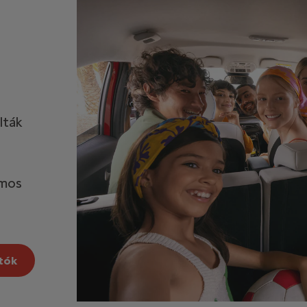
lták
omos
utók