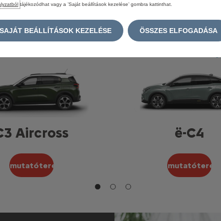
lyzatból
tájékozódhat vagy a ’Saját beállítások kezelése’ gombra kattinthat.
SAJÁT BEÁLLÍTÁSOK KEZELÉSE
ÖSSZES ELFOGADÁSA
C3 Aircross
ë-C4
Bemutatóterem
Bemutatóterem