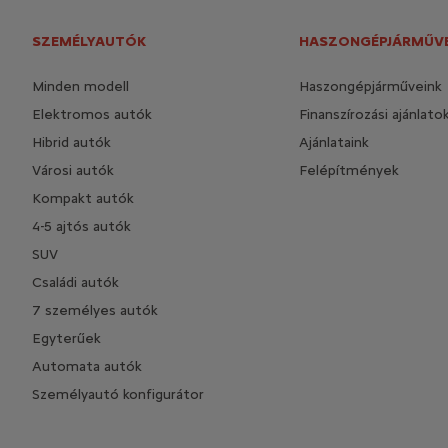
SZEMÉLYAUTÓK
HASZONGÉPJÁRMŰV
Minden modell
Haszongépjárműveink
Elektromos autók
Finanszírozási ajánlato
Hibrid autók
Ajánlataink
Városi autók
Felépítmények
Kompakt autók
4-5 ajtós autók
SUV
Családi autók
7 személyes autók
Egyterűek
Automata autók
Személyautó konfigurátor