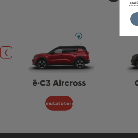
szabá
Előző
ë-C3 Aircross
Bemutatóterem