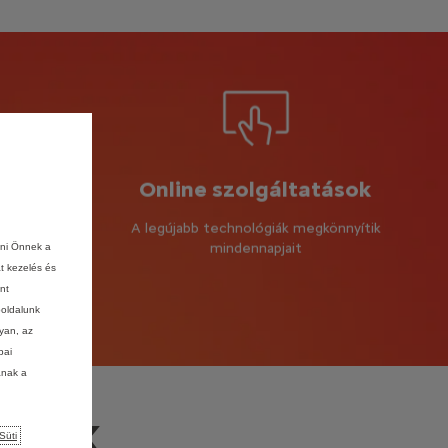
em és
Online szolgáltatások
A legújabb technológiák megkönnyítik
mindennapjait
ani Önnek a
lem az
at kezelés és
seknek
nt
k az ön
boldalunk
ionálisak
lyan, az
pai
ának a
llek
Süti