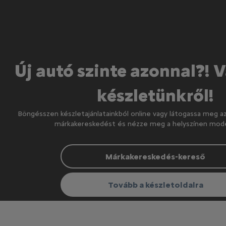
Új autó szinte azonnal?! 
készletünkről!
Böngésszen készletajánlatainkból online vagy látogassa meg a
márkakereskedést és nézze meg a helyszínen model
Márkakereskedés-kereső
Tovább a készletoldalra