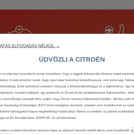
ATÁS ELFOGADÁS NÉLKÜL →
okoldalúság és
Fokozott kényel
ÜDVÖZLI A CITROËN
modularitás
tágas belső
et (cookie-kat) használunk annak érdekében, hogy a legjobb felhasználói élményt tudjuk biztosít
 akár 9 üléssel is választhatja
Tökéletes Citroën kénye
dalon. A sütik lehetővé teszik, hogy olyan alap funkciókat biztosíthassunk, mint biztonság, hálóz
k legmegfelelőbb járművet.
Advanced Comfort® ülé
férhetőség. Ezek különböző módokon fokozzák a felhasználhatóságot és a teljesítményt, úgy mi
köszönhetően. A modelle
felismerés, keresési találatok, így segítenek az Önnek kínált szolgáltatásaink fejlesztésében. We
igányeihez igazodnak - funkc
én használhatja harmadik felek sütijeit, hogy Önnek releváns hirdetéseket küldjön. Néhány sütit o
és modulárisak.
ai Gazdasági Közösségen (EGT) kívüli országban kezelnek, amelyek nem rendelkeznek az euró
édelmi hatóságoktól kapott megfelelőségi határozattal. Ebben az esetben az adatok továbbítás
apja az Ön hozzájárulása. (GDPR 49. (1) a) bekezdése)
roën családi mode
yiben további információt szeretne kapni az általunk használt sütikről illetve ezek kezeléséről, a