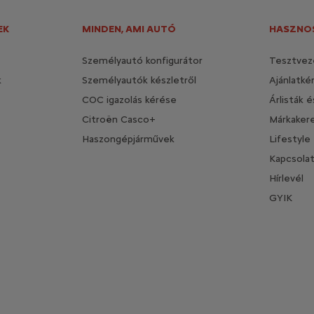
EK
MINDEN, AMI AUTÓ
HASZNOS
Személyautó konfigurátor
Tesztvez
k
Személyautók készletről
Ajánlatké
COC igazolás kérése
Árlisták 
Citroën Casco+
Márkaker
Haszongépjárművek
Lifestyle
Kapcsola
Hírlevél
GYIK