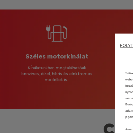
FOLYT
Széles motorkínálat
S
KÍnálatunkban megtalálhatóak
benzines, dízel, hibris és elektromos
Sütik
5, 7 vagy
modellek is.
webol
az Önne
hozzá
nyelv
szint
Európ
adatv
jogal
Cit
Amenn