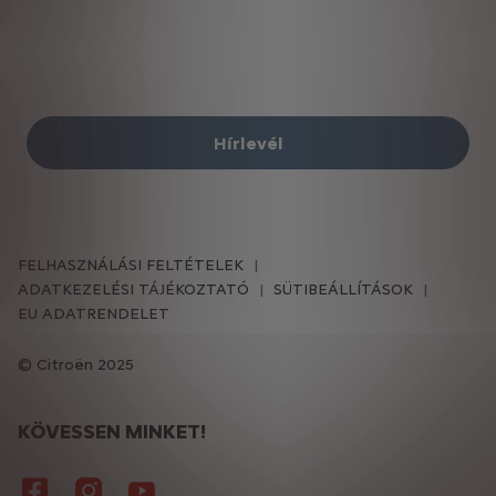
Hírlevél
FELHASZNÁLÁSI FELTÉTELEK
ADATKEZELÉSI TÁJÉKOZTATÓ
SÜTIBEÁLLÍTÁSOK
EU ADATRENDELET
Citroën 2025
KÖVESSEN MINKET!