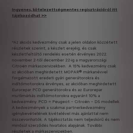
Ingyenes, kötelezettségmentes regisztrációról itt
tájékozódhat >>
*Az akciós kedvezmény csak a jelen oldalon közzétett
részletek szerint, a készlet erejéig, és csak
készletfeltöltő rendelés esetén érvényes 2022.
november 2-től december 22-ig a magyarországi
Citroën márkaszervizekben. A 15% kedvezmény csak
az akcióban meghirdetett MOPAR® márkanévvel
forgalmazott eredeti gyári generátorokra és
indítómotorokra érvényes, az akcióban meghirdetett
Eurorepar PCD generátorokra és az Eurorepar
mutlimárkás indítómotorokra egyaránt 10% a
kedvezmény. PCD = Peugeot – Citroën – DS modellek.
A kedvezmények a szakmai partnerkedvezmény
igénybevételének kivételével más ajánlattal nem
összevonhatók. A tájékoztatás nem teljeskörű és nem
minősül szerződés hivatalos alapjának. További
részletek a márkaszervizekben.