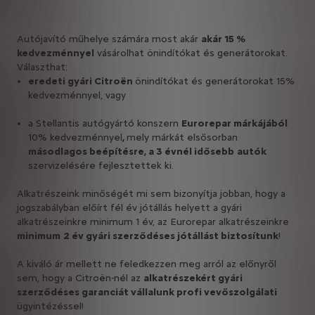
Autójavító műhelye számára most akár
akár 15 %
kedvezménnyel
vásárolhat önindítókat és generátorokat.
Választhat:
eredeti gyári Citroën
önindítókat és generátorokat 15%
kedvezménnyel, vagy
a Stellantis autógyártó konszern
Eurorepar márkájából
10% kedvezménnyel
,
mely márkát elsősorban
másodlagos beépítésre, a 3 évnél idősebb
autók
szervizelésére fejlesztettek ki.
Alkatrészeink minőségét mi sem bizonyítja jobban, hogy a
jogszabályban előírt fél év jótállás helyett a gyári
alkatrészeinkre minimum 1 év, az Eurorepar alkatrészeinkre
minimum
2 év gyári szerződéses jótállást biztosítunk
!
A kiváló ár mellett ne feledkezzen meg arról az előnyről
sem, hogy a Citroën-nél az
alkatrészekért gyári
szerződéses garanciát vállalunk profi vevőszolgálati
ügyintézéssel!