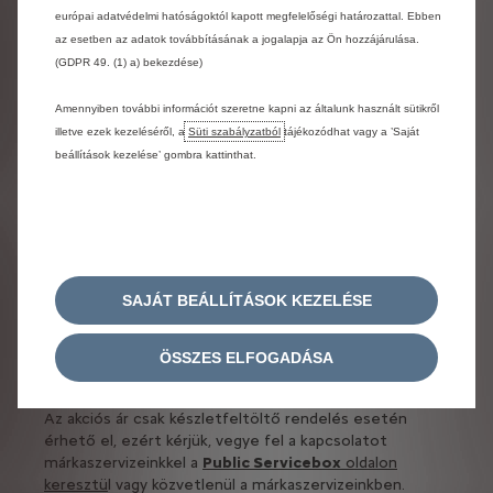
multimárkás
európai adatvédelmi hatóságoktól kapott megfelelőségi határozattal. Ebben
cikkszámokkal
az esetben az adatok továbbításának a jogalapja az Ön hozzájárulása.
(GDPR 49. (1) a) bekezdése)
Amennyiben további információt szeretne kapni az általunk használt sütikről
illetve ezek kezeléséről, a
Süti szabályzatból
tájékozódhat vagy a ’Saját
beállítások kezelése’ gombra kattinthat.
Ne kockáztassa szervize hitelét az olcsónak tűnő, ám
megbízhatatlan „utángyártott” alkatrészekkel!
Tudjon meg többet az
SAJÁT BEÁLLÍTÁSOK KEZELÉSE
Eurorepar generátorokról és
önindítókról
ÖSSZES ELFOGADÁSA
Az akciós ár csak készletfeltöltő rendelés esetén
érhető el, ezért kérjük, vegye fel a kapcsolatot
márkaszervizeinkkel a
Public Servicebox
oldalon
keresztü
l vagy közvetlenül a márkaszervizeinkben.