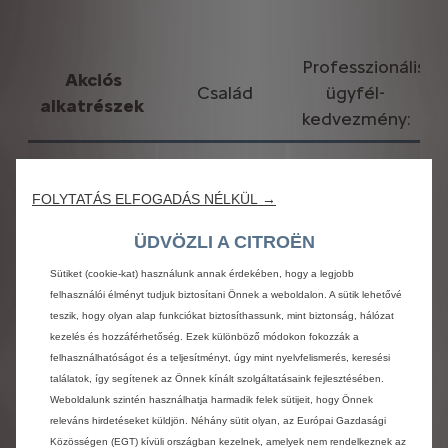
Professzionális
Akciós
Család
ügyfél-
alkatrészek
kedvezmény:
Eredeti gyári
00390
15%
generátor
FOLYTATÁS ELFOGADÁS NÉLKÜL →
Eredeti gyári
ÜDVÖZLI A CITROËN
00350
15%
önindító
Sütiket (cookie-kat) használunk annak érdekében, hogy a legjobb
felhasználói élményt tudjuk biztosítani Önnek a weboldalon. A sütik lehetővé
EUROREPAR
teszik, hogy olyan alap funkciókat biztosíthassunk, mint biztonság, hálózat
Generátor
Peugeot
00392
10%
kezelés és hozzáférhetőség. Ezek különböző módokon fokozzák a
-Citroën -DS
felhasználhatóságot és a teljesítményt, úgy mint nyelvfelismerés, keresési
modellekhez
találatok, így segítenek az Önnek kínált szolgáltatásaink fejlesztésében.
Weboldalunk szintén használhatja harmadik felek sütijeit, hogy Önnek
EUROREPAR
releváns hirdetéseket küldjön. Néhány sütit olyan, az Európai Gazdasági
önindító
Közösségen (EGT) kívüli országban kezelnek, amelyek nem rendelkeznek az
00437
10%