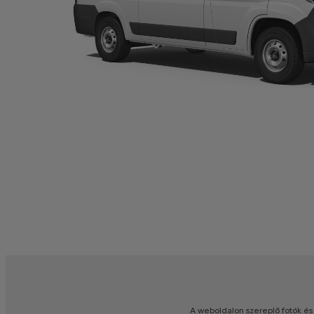
A
weboldalon
szereplő
fotók
és