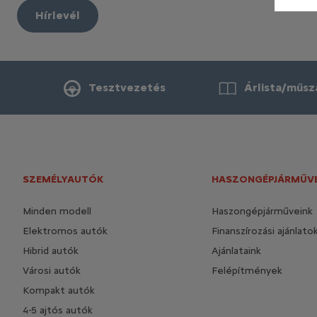
Hírlevél
Tesztvezetés
Árlista/műsz
SZEMÉLYAUTÓK
HASZONGÉPJÁRMŰV
Minden modell
Haszongépjárműveink
Elektromos autók
Finanszírozási ajánlato
Hibrid autók
Ajánlataink
Városi autók
Felépítmények
Kompakt autók
4-5 ajtós autók