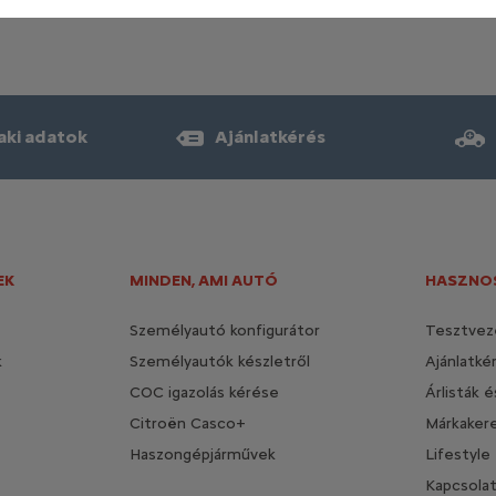
aki adatok
Ajánlatkérés
EK
MINDEN, AMI AUTÓ
HASZNOS
Személyautó konfigurátor
Tesztvez
k
Személyautók készletről
Ajánlatké
COC igazolás kérése
Árlisták 
Citroën Casco+
Márkaker
Haszongépjárművek
Lifestyle
Kapcsola