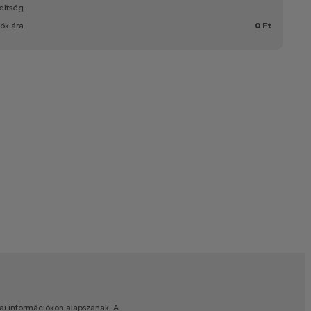
eltség
iók ára
0 Ft
ai
információkon
alapszanak.
A