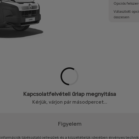
Opciós felszer
Választott opc
összesen
Kapcsolatfelvételi űrlap megnyitása
Kérjük, várjon pár másodpercet…
Figyelem
információk
tájékoztató
jellegűek
és
a
közzétételük
idejében
érvényes
technik