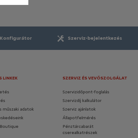
Konfigurátor
Szerviz-bejelentkezés
 LINKEK
SZERVIZ ÉS VEVŐSZOLGÁLAT
etés
Szervizidőpont-foglalás
rés
Szervizdíj kalkulátor
és műszaki adatok
Szerviz ajánlatok
eskedéseink
Állapotfelmérés
 Boutique
Pénztárcabarát
cserealkatrészek
t