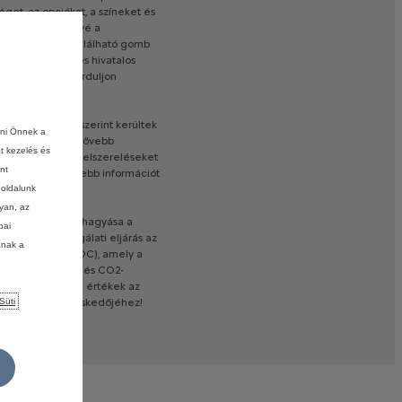
éget,
az
opciókat,
a
színeket
és
em
teszik
lehetővé
a
rra
a
kép
alatt
található
gomb
inthető
szerződés
hivatalos
ekében
kérjük,
forduljon
7/948
ajánlása)
szerint
kerültek
ani Önnek a
DC-értékekre.
Bővebb
at kezelés és
ezetési
stílust,
a
felszereléseket
nt
si
adatokról
bővebb
információt
boldalunk
lyan, az
rművek
típusjóváhagyása
a
pai
új,
reálisabb
vizsgálati
eljárás
az
ának a
enetciklust
(NEDC),
amely
a
yag-fogyasztás
és
CO2-
CO2-kibocsátási
értékek
az
uljon
márkakereskedőjéhez!
Süti