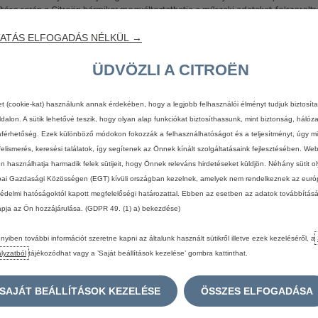
ítése
során
a
Citroën
bármikor
megváltoztathatja
a
műszaki
adatokat,
felszerelts
t
felszereléseket
és
tartozékokat.
A
jelenleg
rendelkezésre
álló
fotóeljárások
n
enítését.
A
megjelenített
ár
nettó
ár,
amely
nem
tartalmazza
az
ÁFÁ-t;
a
bruttó
á
ATÁS ELFOGADÁS NÉLKÜL →
gurátor
használata
következésképp
általános
információkkal
szolgál,
így
nem
tek
b
felvilágosítás
–
ideértve
a
vállalati
ügyfeleink
részére
szóló
ajánlatokat
is
–
érd
ÜDVÖZLI A CITROËN
sztási
és
CO2-kibocsátási
értékek
az
új
WLTP
szabvány
(az
Európai
Bizottság
201
et (cookie-kat) használunk annak érdekében, hogy a legjobb felhasználói élményt tudjuk biztosít
datokat
az
egyes
gépjárművek
összehasonlíthatósága
érdekében
átváltottuk
NE
dalon. A sütik lehetővé teszik, hogy olyan alap funkciókat biztosíthassunk, mint biztonság, hálóz
reskedőjéhez!
Az
értékek
nem
veszik
figyelembe
a
használati
feltételeket,
a
v
férhetőség. Ezek különböző módokon fokozzák a felhasználhatóságot és a teljesítményt, úgy mi
s
típusától
függően
is
változhatnak.
Az
üzemanyag-fogyasztási
és
CO2-kibocsátá
felismerés, keresési találatok, így segítenek az Önnek kínált szolgáltatásaink fejlesztésében. We
én használhatja harmadik felek sütijeit, hogy Önnek releváns hirdetéseket küldjön. Néhány sütit o
ek
(az
Európai
Bizottság
2017/948
ajánlása).
2018.
szeptember
1-jétől
az
új
gépjá
ai Gazdasági Közösségen (EGT) kívüli országban kezelnek, amelyek nem rendelkeznek az euró
ó,
világszinten
összehangolt
vizsgálati
eljárás
(WLTP)
alapján
történik,
mely
egy
édelmi hatóságoktól kapott megfelelőségi határozattal. Ebben az esetben az adatok továbbítás
-kibocsátás
mérésére.
A
WLTP
eljárás
teljes
mértékben
felváltja
az
új
európai
m
apja az Ön hozzájárulása. (GDPR 49. (1) a) bekezdése)
eljárás.
A
reálisabb
vizsgálati
körülmények
miatt
a
WLTP
keretében
mért
üzeman
bb
az
új
európai
menetciklusban
mért
értékeknél.
Az
üzemanyag-fogyasztási
és
gumiabroncstípusok
függvényében
eltérők
lehetnek.
Bővebb
információért
ford
yiben további információt szeretne kapni az általunk használt sütikről illetve ezek kezeléséről, a
TROËN
honlapján
talál.
lyzatból
tájékozódhat vagy a ’Saját beállítások kezelése’ gombra kattinthat.
SAJÁT BEÁLLÍTÁSOK KEZELÉSE
ÖSSZES ELFOGADÁSA