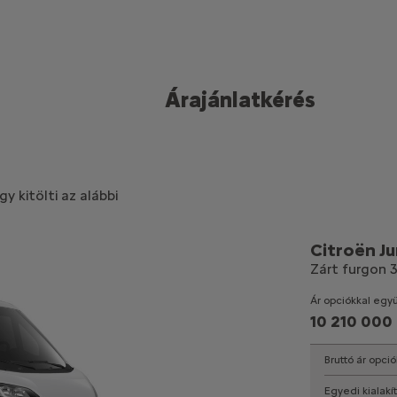
Árajánlatkérés
y kitölti az alábbi
Citroën J
Zárt furgon 3
Ár opciókkal együ
10 210 000
Bruttó ár opció
Egyedi kialakí