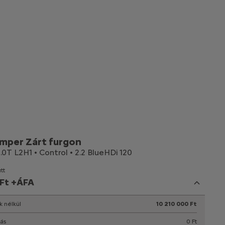
umper Zárt furgon
.0T L2H1 • Control • 2.2 BlueHDi 120
tt
 Ft +ÁFA
k nélkül
10 210 000 Ft
tás
0 Ft