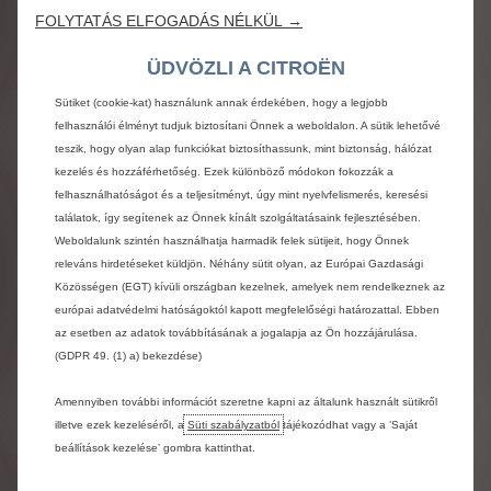
Figyelem
FOLYTATÁS ELFOGADÁS NÉLKÜL →
A
weboldalon
szereplő
fotók
és
információk
ÜDVÖZLI A CITROËN
tájékoztató
jellegűek
és
a
közzétételük
idejében
érvényes
technikai
információkon
alapszanak.
A
Sütiket (cookie-kat) használunk annak érdekében, hogy a legjobb
termékek
folyamatos
tökéletesítése
során
a
felhasználói élményt tudjuk biztosítani Önnek a weboldalon. A sütik lehetővé
Citroën
bármikor
megváltoztathatja
a
műszaki
teszik, hogy olyan alap funkciókat biztosíthassunk, mint biztonság, hálózat
adatokat,
felszereltséget,
az
opciókat,
a
színeket
és
kezelés és hozzáférhetőség. Ezek különböző módokon fokozzák a
az
árakat,
valamint
a
bemutatott
felszereléseket
és
tartozékokat.
A
jelenleg
rendelkezésre
álló
felhasználhatóságot és a teljesítményt, úgy mint nyelvfelismerés, keresési
fotóeljárások
nem
teszik
lehetővé
a
színárnyalatok
találatok, így segítenek az Önnek kínált szolgáltatásaink fejlesztésében.
tökéletes
megjelenítését.
A
megjelenített
ár
nettó
Weboldalunk szintén használhatja harmadik felek sütijeit, hogy Önnek
ár,
amely
nem
tartalmazza
az
ÁFÁ-t;
a
bruttó
árra
a
releváns hirdetéseket küldjön. Néhány sütit olyan, az Európai Gazdasági
kép
alatt
található
gomb
segítségével
válthat
át.
A
Közösségen (EGT) kívüli országban kezelnek, amelyek nem rendelkeznek az
konfigurátor
használata
következésképp
általános
európai adatvédelmi hatóságoktól kapott megfelelőségi határozattal. Ebben
információkkal
szolgál,
így
nem
tekinthető
szerződés
hivatalos
alapjának.
Pontosabb
és
az esetben az adatok továbbításának a jogalapja az Ön hozzájárulása.
bővebb
felvilágosítás
–
ideértve
a
vállalati
(GDPR 49. (1) a) bekezdése)
ügyfeleink
részére
szóló
ajánlatokat
is
–
érdekében
kérjük,
forduljon
Amennyiben további információt szeretne kapni az általunk használt sütikről
márkakereskedőjéhez.
illetve ezek kezeléséről, a
Süti szabályzatból
tájékozódhat vagy a ’Saját
beállítások kezelése’ gombra kattinthat.
A
feltüntetett
üzemanyag-fogyasztási
és
CO2-
kibocsátási
értékek
az
új
WLTP
szabvány
(az