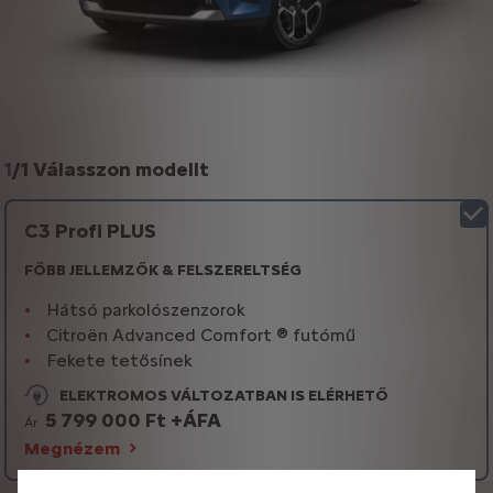
1
/
1 Válasszon modellt
C3 Profi PLUS
FŐBB JELLEMZŐK & FELSZERELTSÉG
Hátsó parkolószenzorok
Citroën Advanced Comfort ® futómű
Fekete tetősínek
ELEKTROMOS VÁLTOZATBAN IS ELÉRHETŐ
5 799 000 Ft +ÁFA
Ár
Megnézem