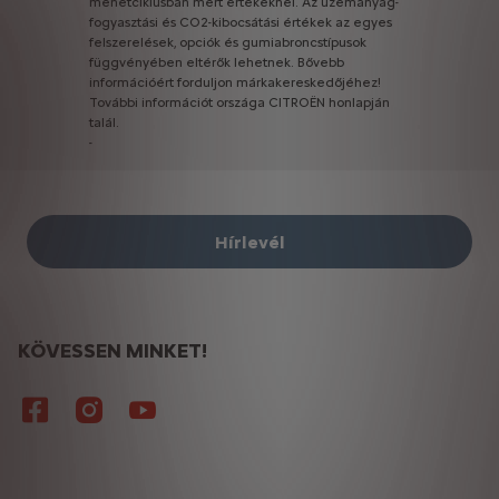
menetciklusban
mért
értékeknél.
Az
üzemanyag-
fogyasztási
és
CO2-kibocsátási
értékek
az
egyes
felszerelések,
opciók
és
gumiabroncstípusok
függvényében
eltérők
lehetnek.
Bővebb
információért
forduljon
márkakereskedőjéhez!
További
információt
országa
CITROËN
honlapján
talál.
-
Hírlevél
KÖVESSEN MINKET!