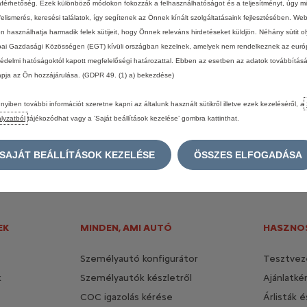
férhetőség. Ezek különböző módokon fokozzák a felhasználhatóságot és a teljesítményt, úgy mi
enítését.
A
megjelenített
magánügyfél
ár
fogyasztók
esetén
érvényes;
további
tor
használata
következésképp
általános
információkkal
szolgál,
így
nem
tekint
felismerés, keresési találatok, így segítenek az Önnek kínált szolgáltatásaink fejlesztésében. We
b
felvilágosítás
–
ideértve
a
vállalati
ügyfeleink
részére
szóló
ajánlatokat
is
–
érd
én használhatja harmadik felek sütijeit, hogy Önnek releváns hirdetéseket küldjön. Néhány sütit o
ai Gazdasági Közösségen (EGT) kívüli országban kezelnek, amelyek nem rendelkeznek az euró
édelmi hatóságoktól kapott megfelelőségi határozattal. Ebben az esetben az adatok továbbítás
apja az Ön hozzájárulása. (GDPR 49. (1) a) bekezdése)
yiben további információt szeretne kapni az általunk használt sütikről illetve ezek kezeléséről, a
lyzatból
tájékozódhat vagy a ’Saját beállítások kezelése’ gombra kattinthat.
SAJÁT BEÁLLÍTÁSOK KEZELÉSE
ÖSSZES ELFOGADÁSA
EK
MINDEN, AMI AUTÓ
HASZNOS
Személyautó konfigurátor
Tesztvez
k
Személyautók készletről
Ajánlatké
COC igazolás kérése
Árlisták 