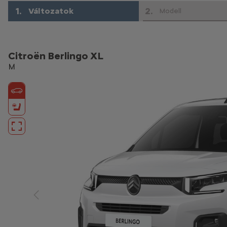
1
.
2
.
Változatok
Modell
Citroën Berlingo XL
M