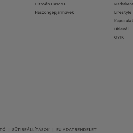
Citroën Casco+
Márkaker
Haszongépjárművek
Lifestyle
Kapcsola
Hírlevél
GYIK
ATÓ
SÜTIBEÁLLÍTÁSOK
EU ADATRENDELET