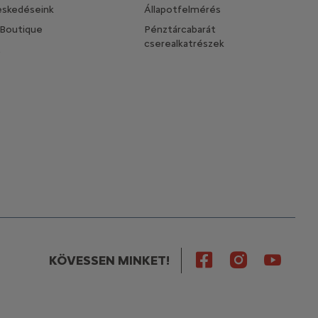
eskedéseink
Állapotfelmérés
 Boutique
Pénztárcabarát
cserealkatrészek
t
KÖVESSEN MINKET!