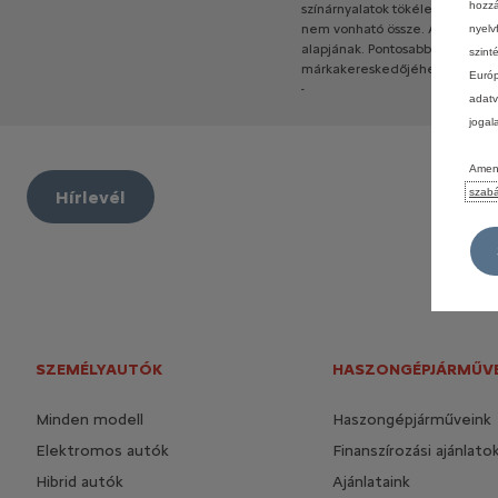
hozzá
színárnyalatok
tökéletes
megjel
nem
vonható
össze.
A
konfigurá
nyelv
alapjának.
Pontosabb
és
bőveb
szint
márkakereskedőjéhez.
Európ
-
adatv
jogal
Amenn
szabá
Hírlevél
SZEMÉLYAUTÓK
HASZONGÉPJÁRMŰV
Minden modell
Haszongépjárműveink
Elektromos autók
Finanszírozási ajánlato
Hibrid autók
Ajánlataink