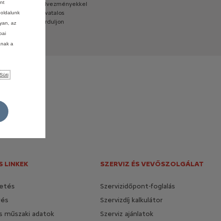
nt
akciókkal
és
kedvezményekkel
hető
szerződés
hivatalos
boldalunk
ekében
kérjük,
forduljon
lyan, az
pai
ának a
Süti
 LINKEK
SZERVIZ ÉS VEVŐSZOLGÁLAT
etés
Szervizidőpont-foglalás
rés
Szervizdíj kalkulátor
és műszaki adatok
Szerviz ajánlatok