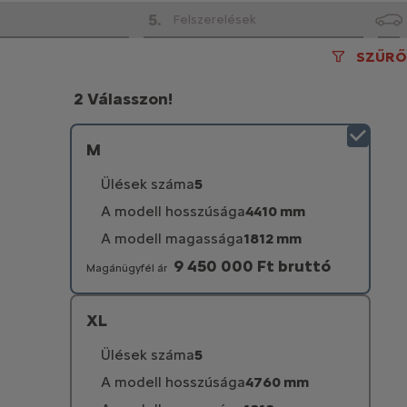
5
.
Felszerelések
SZŰRŐ
2 Válasszon!
M
Ülések száma
5
A modell hosszúsága
4410 mm
A modell magassága
1812 mm
9 450 000 Ft bruttó
Magánügyfél ár
XL
Ülések száma
5
A modell hosszúsága
4760 mm