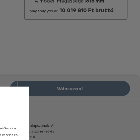
A modell magassága
1818 mm
10 019 810 Ft bruttó
Magánügyfél ár
Válasszon!
ai
információkon
alapszanak.
A
ani Önnek a
éget,
az
opciókat,
a
színeket
és
at kezelés és
em
teszik
lehetővé
a