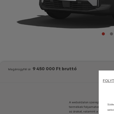
9 450 000 Ft bruttó
Magánügyfél ár
FOLYT
A
weboldalon
szereplő
fotók
és
Sütik
termékek
folyamatos
tökéletes
webol
az
árakat,
valamint
a
bemutatot