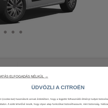
ATÁS ELFOGADÁS NÉLKÜL →
Figyelem
ÜDVÖZLI A CITROËN
információk
tájékoztató
jellegűek
és
a
közzétételük
idejében
érvényes
technik
et (cookie-kat) használunk annak érdekében, hogy a legjobb felhasználói élményt tudjuk biztosít
ítése
során
a
Citroën
bármikor
megváltoztathatja
a
műszaki
adatokat,
felszerelts
dalon. A sütik lehetővé teszik, hogy olyan alap funkciókat biztosíthassunk, mint biztonság, hálóz
t
felszereléseket
és
tartozékokat.
A
jelenleg
rendelkezésre
álló
fotóeljárások
n