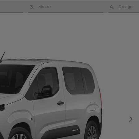
3
.
4
.
Motor
Design