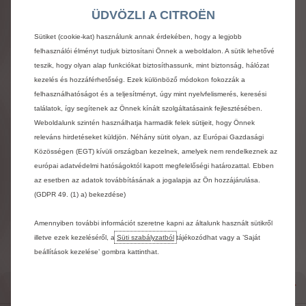
ÜDVÖZLI A CITROËN
Sütiket (cookie-kat) használunk annak érdekében, hogy a legjobb
felhasználói élményt tudjuk biztosítani Önnek a weboldalon. A sütik lehetővé
teszik, hogy olyan alap funkciókat biztosíthassunk, mint biztonság, hálózat
kezelés és hozzáférhetőség. Ezek különböző módokon fokozzák a
felhasználhatóságot és a teljesítményt, úgy mint nyelvfelismerés, keresési
találatok, így segítenek az Önnek kínált szolgáltatásaink fejlesztésében.
Weboldalunk szintén használhatja harmadik felek sütijeit, hogy Önnek
releváns hirdetéseket küldjön. Néhány sütit olyan, az Európai Gazdasági
Közösségen (EGT) kívüli országban kezelnek, amelyek nem rendelkeznek az
európai adatvédelmi hatóságoktól kapott megfelelőségi határozattal. Ebben
Kulcs nélküli nyitás és indítás
az esetben az adatok továbbításának a jogalapja az Ön hozzájárulása.
105 000 Ft bruttó
(GDPR 49. (1) a) bekezdése)
Amennyiben további információt szeretne kapni az általunk használt sütikről
Hozzáad
illetve ezek kezeléséről, a
Süti szabályzatból
tájékozódhat vagy a ’Saját
beállítások kezelése’ gombra kattinthat.
BIZTONSÁG