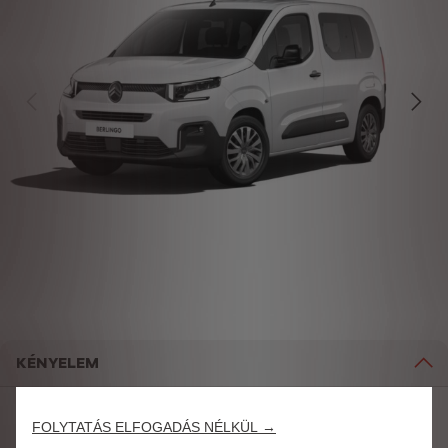
KÉNYELEM
FOLYTATÁS ELFOGADÁS NÉLKÜL →