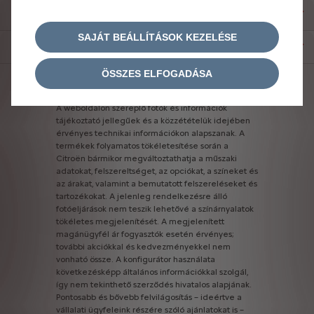
SPECIÁLIS OPCIÓK
SAJÁT BEÁLLÍTÁSOK KEZELÉSE
CSOMAGOK
ÖSSZES ELFOGADÁSA
Figyelem
A
weboldalon
szereplő
fotók
és
információk
tájékoztató
jellegűek
és
a
közzétételük
idejében
érvényes
technikai
információkon
alapszanak.
A
termékek
folyamatos
tökéletesítése
során
a
Citroën
bármikor
megváltoztathatja
a
műszaki
adatokat,
felszereltséget,
az
opciókat,
a
színeket
és
az
árakat,
valamint
a
bemutatott
felszereléseket
és
tartozékokat.
A
jelenleg
rendelkezésre
álló
fotóeljárások
nem
teszik
lehetővé
a
színárnyalatok
tökéletes
megjelenítését.
A
megjelenített
magánügyfél
ár
fogyasztók
esetén
érvényes;
további
akciókkal
és
kedvezményekkel
nem
vonható
össze.
A
konfigurátor
használata
következésképp
általános
információkkal
szolgál,
így
nem
tekinthető
szerződés
hivatalos
alapjának.
Pontosabb
és
bővebb
felvilágosítás
–
ideértve
a
vállalati
ügyfeleink
részére
szóló
ajánlatokat
is
–