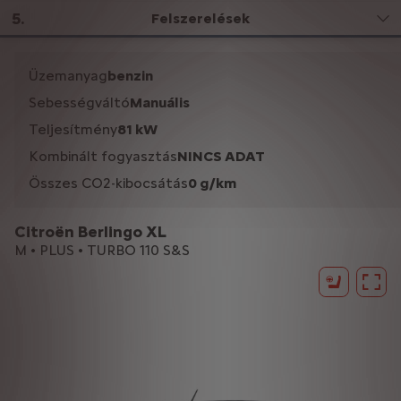
5
.
Felszerelések
Üzemanyag
benzin
Sebességváltó
Manuális
Teljesítmény
81 kW
Kombinált fogyasztás
NINCS ADAT
Összes CO2-kibocsátás
0 g/km
Citroën Berlingo XL
M • PLUS • TURBO 110 S&S