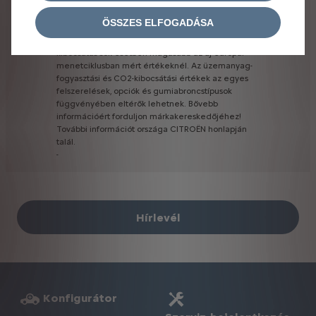
felváltja
az
új
európai
menetciklust
(NEDC),
amely
a
korábban
alkalmazott
vizsgálati
eljárás.
A
ÖSSZES ELFOGADÁSA
reálisabb
vizsgálati
körülmények
miatt
a
WLTP
keretében
mért
üzemanyag-fogyasztás
és
CO2-
kibocsátás
sok
esetben
magasabb
az
új
európai
menetciklusban
mért
értékeknél.
Az
üzemanyag-
fogyasztási
és
CO2-kibocsátási
értékek
az
egyes
felszerelések,
opciók
és
gumiabroncstípusok
függvényében
eltérők
lehetnek.
Bővebb
információért
forduljon
márkakereskedőjéhez!
További
információt
országa
CITROËN
honlapján
talál.
-
Hírlevél
Konfigurátor