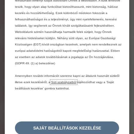
érdekében
kérjük,
forduljon
felhasználói élményt tudjuk biztosítani Önnek a weboldalon. A sütik lehetővé
márkakereskedőjéhez.
teszik, hogy olyan alap funkciókat biztosíthassunk, mint biztonság, hálózat
kezelés és hozzáférhetőség. Ezek különböző módokon fokozzák a
A
feltüntetett
üzemanyag-fogyasztási
és
CO2-
felhasználhatóságot és a teljesítményt, úgy mint nyelvfelismerés, keresési
kibocsátási
értékek
az
új
WLTP
szabvány
(az
találatok, így segítenek az Önnek kínált szolgáltatásaink fejlesztésében.
Európai
Bizottság
2017/948
ajánlása)
szerint
Weboldalunk szintén használhatja harmadik felek sütijeit, hogy Önnek
kerültek
megállapításra,
majd
a
kapott
adatokat
az
egyes
gépjárművek
összehasonlíthatósága
releváns hirdetéseket küldjön. Néhány sütit olyan, az Európai Gazdasági
érdekében
átváltottuk
NEDC-értékekre.
Bővebb
Közösségen (EGT) kívüli országban kezelnek, amelyek nem rendelkeznek az
információért
forduljon
márkakereskedőjéhez!
Az
európai adatvédelmi hatóságoktól kapott megfelelőségi határozattal. Ebben
értékek
nem
veszik
figyelembe
a
használati
az esetben az adatok továbbításának a jogalapja az Ön hozzájárulása.
feltételeket,
a
vezetési
stílust,
a
felszereléseket
és
(GDPR 49. (1) a) bekezdése)
az
opciókat,
és
a
gumiabroncs
típusától
függően
is
változhatnak.
Az
üzemanyag-fogyasztási
és
CO2-
kibocsátási
adatokról
bővebb
információt
a
Amennyiben további információt szeretne kapni az általunk használt sütikről
márkakereskedésekben
talál.
illetve ezek kezeléséről, a
Süti szabályzatból
tájékozódhat vagy a ’Saját
beállítások kezelése’ gombra kattinthat.
A
WLTP
szabvány
szerinti
értékek
(az
Európai
Bizottság
2017/948
ajánlása).
2018.
szeptember
1-
jétől
az
új
gépjárművek
típusjóváhagyása
a
könnyűgépjárművekre
vonatkozó,
világszinten
összehangolt
vizsgálati
eljárás
(WLTP)
alapján
történik,
mely
egy
új,
reálisabb
vizsgálati
eljárás
az
üzemanyag-fogyasztás
és
a
CO2-kibocsátás
SAJÁT BEÁLLÍTÁSOK KEZELÉSE
mérésére.
A
WLTP
eljárás
teljes
mértékben