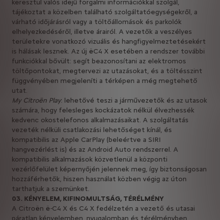
keresztül valós idejű forgalmi információkkal szolgál,
tájékoztat a közelben található szolgáltatóegységekről, a
várható időjárásról vagy a töltőállomások és parkolók
elhelyezkedéséről, illetve árairól. A vezetők a veszélyes
területekre vonatkozó vizuális és hangfigyelmeztetésekért
is hálásak lesznek. Az új ëC4 X esetében a rendszer további
funkciókkal bővült: segít beazonosítani az elektromos
töltőpontokat, megtervezi az utazásokat, és a töltésszint
függvényében megjeleníti a térképen a még megtehető
utat.
My Citroën Play
: lehetővé teszi a járművezetők és az utasok
számára, hogy felesleges kockázatok nélkül élvezhessék
kedvenc okostelefonos alkalmazásaikat. A szolgáltatás
vezeték nélküli csatlakozási lehetőséget kínál, és
kompatibilis az Apple CarPlay (beleértve a SIRI
hangvezérlést is) és az Android Auto rendszerrel. A
kompatibilis alkalmazások közvetlenül a központi
vezérlőfelület képernyőjén jelennek meg, így biztonságosan
hozzáférhetők, hiszen használat közben végig az úton
tarthatjuk a szemünket.
03. KÉNYELEM, KIFINOMULTSÁG, TÉRÉLMÉNY
A Citroën ë-C4 X és C4 X fedélzetén a vezető és utasai
páratlan kényelemben, nyugalomban és térélményben