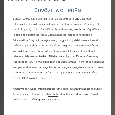
illeszkedik a modellválasztékba, helyük a 4360 mm hosszú
ferdehátú C4 és a 4800 mm-es C5 X között van. A
ÜDVÖZLI A CITROËN
tengelytáv (2,67 m) megegyezik a C4-ével (mindkét modell a
CMP platformra épült).
Sütiket (cookie-kat) használunk annak érdekében, hogy a legjobb
Oldalról nézve a szélvédő tetejétől a csomagtérajtó felső
felhasználói élményt tudjuk biztosítani Önnek a weboldalon. A sütik lehetővé
részéig húzódó dinamikus tetővonal határozott fastback
teszik, hogy olyan alap funkciókat biztosíthassunk, mint biztonság, hálózat
sziluettet rajzol ki, melynek köze nincs a magasabb építésű
kezelés és hozzáférhetőség. Ezek különböző módokon fokozzák a
crossover járművek sokszor kissé esetlen megjelenéséhez.
felhasználhatóságot és a teljesítményt, úgy mint nyelvfelismerés, keresési
A hátsó túlnyúlás ügyesen leplezi a méretes (510 l)
találatok, így segítenek az Önnek kínált szolgáltatásaink fejlesztésében.
csomagtartóhoz szükséges hosszúságot. Ahogyan azt a
Weboldalunk szintén használhatja harmadik felek sütijeit, hogy Önnek
0,29-es légellenállási együttható (CX) is jelzi, a letisztult
releváns hirdetéseket küldjön. Néhány sütit olyan, az Európai Gazdasági
fastback tetővonal hatására a jármű aerodinamikai jellemzői
Közösségen (EGT) kívüli országban kezelnek, amelyek nem rendelkeznek az
is kiválóak. Ez a hatótávolságban és az
európai adatvédelmi hatóságoktól kapott megfelelőségi határozattal. Ebben
energiahatékonyságban is megmutatkozik: az elektromos ë-
C4 X 360 km megtételére képes (WLTP szerinti hatótáv).
az esetben az adatok továbbításának a jogalapja az Ön hozzájárulása.
A hátsó lökhárítóra csukódó csomagtérajtó vonalvezetése
(GDPR 49. (1) a) bekezdése)
rendkívül letisztult: a hátsó rész jellegzetes finom „redői” és
a középen elhelyezett Citroën felirat fölött egy diszkrét
Amennyiben további információt szeretne kapni az általunk használt sütikről
spoilerben végződik. Maga az ajtótábla enyhén a jármű eleje
illetve ezek kezeléséről, a
Süti szabályzatból
tájékozódhat vagy a ’Saját
felé lejt, ami fokozza a hátsó design lenyűgöző hatását és
beállítások kezelése’ gombra kattinthat.
az energikus megjelenést.
Hátul az első fényszórókkal rokon, jellegzetes új LED-es
hátsó lámpákat találunk. A csomagtérajtó két oldalán