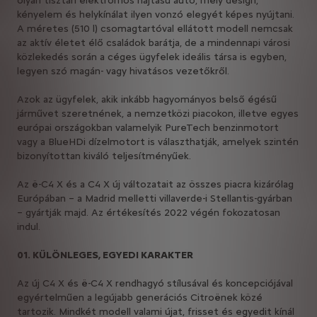
olyan tisztán elektromos hajtású autó, mely design,
kényelem és helykínálat ilyen vonzó elegyét képes nyújtani.
A méretes (510 l) csomagtartóval ellátott modell nemcsak
az aktív életet élő családok barátja, de a mindennapi városi
közlekedés során a céges ügyfelek ideális társa is egyben,
legyen szó magán- vagy hivatásos vezetőkről.
Azok az ügyfelek, akik inkább hagyományos belső égésű
járművet szeretnének, a nemzetközi piacokon, illetve egyes
európai országokban valamelyik PureTech benzinmotort
vagy a BlueHDi dízelmotort is választhatják, amelyek szintén
bizonyítottan kiváló teljesítményűek.
Az ë-C4 X és a C4 X új változatait az összes piacra kizárólag
Európában – a Madrid melletti villaverde-i Stellantis-gyárban
– gyártják majd. Az értékesítés 2022 végén fokozatosan
indul.
01. KÜLÖNLEGES, EGYEDI KARAKTER
Az új C4 X és ë-C4 X rendhagyó stílusával és koncepciójával
egyértelműen a legújabb generációs Citroënek közé
tartozik. Mindkét modell valami újat, frisset és egyedit kínál