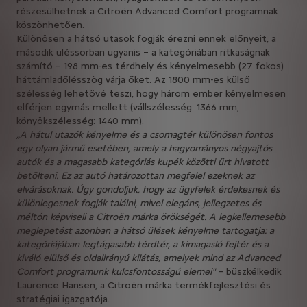
részesülhetnek a Citroën Advanced Comfort programnak
köszönhetően.
Különösen a hátsó utasok fogják érezni ennek előnyeit, a
második üléssorban ugyanis – a kategóriában ritkaságnak
számító – 198 mm-es térdhely és kényelmesebb (27 fokos)
háttámladőlésszög várja őket. Az 1800 mm-es külső
szélesség lehetővé teszi, hogy három ember kényelmesen
elférjen egymás mellett (vállszélesség: 1366 mm,
könyökszélesség: 1440 mm).
„A hátul utazók kényelme és a csomagtér különösen fontos
egy olyan jármű esetében, amely a hagyományos négyajtós
autók és a magasabb kategóriás kupék közötti űrt hivatott
betölteni. Ez az autó határozottan megfelel ezeknek az
elvárásoknak. Úgy gondoljuk, hogy az ügyfelek érdekesnek és
különlegesnek fogják találni, mivel elegáns, jellegzetes és
méltón képviseli a Citroën márka örökségét. A legkellemesebb
meglepetést azonban a hátsó ülések kényelme tartogatja: a
kategóriájában legtágasabb térdtér, a kimagasló fejtér és a
kiváló elülső és oldalirányú kilátás, amelyek mind az Advanced
Comfort programunk kulcsfontosságú elemei"
– büszkélkedik
Laurence Hansen, a Citroën márka termékfejlesztési és
stratégiai igazgatója.