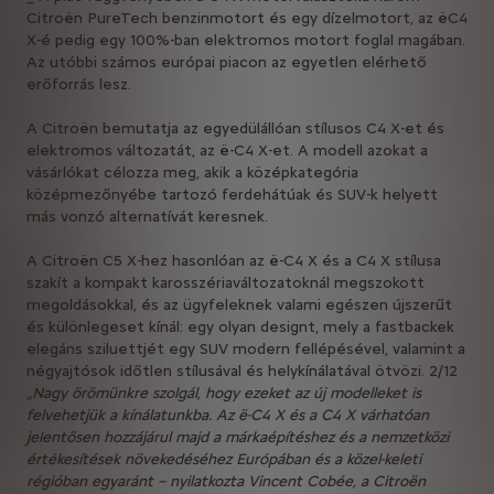
Citroën PureTech benzinmotort és egy dízelmotort, az ëC4
X-é pedig egy 100%-ban elektromos motort foglal magában.
Az utóbbi számos európai piacon az egyetlen elérhető
erőforrás lesz.
A Citroën bemutatja az egyedülállóan stílusos C4 X-et és
elektromos változatát, az ë-C4 X-et. A modell azokat a
vásárlókat célozza meg, akik a középkategória
középmezőnyébe tartozó ferdehátúak és SUV-k helyett
más vonzó alternatívát keresnek.
A Citroën C5 X-hez hasonlóan az ë-C4 X és a C4 X stílusa
szakít a kompakt karosszériaváltozatoknál megszokott
megoldásokkal, és az ügyfeleknek valami egészen újszerűt
és különlegeset kínál: egy olyan designt, mely a fastbackek
elegáns sziluettjét egy SUV modern fellépésével, valamint a
négyajtósok időtlen stílusával és helykínálatával ötvözi. 2/12
„Nagy örömünkre szolgál, hogy ezeket az új modelleket is
felvehetjük a kínálatunkba. Az ë-C4 X és a C4 X várhatóan
jelentősen hozzájárul majd a márkaépítéshez és a nemzetközi
értékesítések növekedéséhez Európában és a közel-keleti
régióban egyaránt – nyilatkozta Vincent Cobée, a Citroën