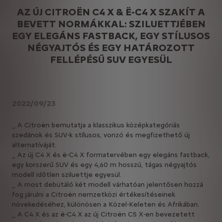
AZ ÚJ CITROËN C4 X & Ë-C4 X SZAKÍT A
BEVETT NORMÁKKAL: SZILUETTJÉBEN
EGY ELEGÁNS FASTBACK, EGY STÍLUSOS
NÉGYAJTÓS ÉS EGY HATÁROZOTT
FELLÉPÉSŰ SUV EGYESÜL
2022/09/23
_ A Citroën bemutatja a klasszikus középkategóriás
szedánok és SUV-k stílusos, vonzó és megfizethető új
alternatíváját.
_ Az új C4 X és ë-C4 X formatervében egy elegáns fastback,
egy korszerű SUV és egy 4,60 m hosszú, tágas négyajtós
modell időtlen sziluettje egyesül.
_ A most debütáló két modell várhatóan jelentősen hozzá
fog járulni a Citroën nemzetközi értékesítéseinek
növekedéséhez, különösen a Közel-Keleten és Afrikában.
_ A C4 X és az ë-C4 X az új Citroën C5 X-en bevezetett