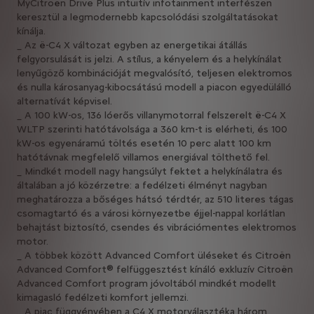
MyCitroën Drive Plus intuitív infotainment interfészen
keresztül a legmodernebb kapcsolódási szolgáltatásokat
kínálja.
_ Az ë-C4 X változat egyben az energetikai átállás
felgyorsulását is jelzi. A stílus, a kényelem és a helykínálat
lenyűgöző kombinációját megvalósító, teljesen elektromos
és nulla károsanyag-kibocsátású modell a piacon egyedülálló
alternatívát képvisel.
_ A 100 kW-os, 136 lóerős villanymotorral felszerelt ë-C4 X
WLTP szerinti hatótávolsága a 360 km-t is elérheti, és 100
kW-os egyenáramú töltés esetén 10 perc alatt 100 km
hatótávnak megfelelő villamos energiával tölthető fel.
_ Mindkét modell nagy hangsúlyt fektet a helykínálatra és
általában a jó közérzetre: a fedélzeti élményt nagyban
meghatározza a bőséges hátsó térdtér, az 510 literes tágas
csomagtartó és a városi környezetbe éjjel-nappal korlátlan
behajtást biztosító, csendes és vibrációmentes elektromos
motor.
_ A többek között Advanced Comfort üléseket és Citroën
Advanced Comfort® felfüggesztést kínáló exkluzív Citroën
Advanced Comfort program jóvoltából mindkét modellt
kimagasló fedélzeti komfort jellemzi.
_ A piac függvényében a C4 X motorválasztéka három