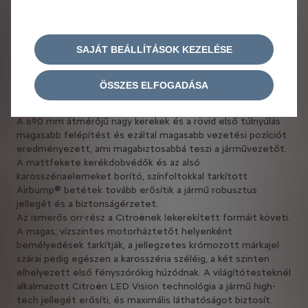
elhelyezett lámpatestek a beszögellésekben és az autó
oldalán is követik a sajátos formákat. A hátsó ajtó előtt egy
nyíl alakban végződnek, amitől még dinamikusabb lesz a
SAJÁT BEÁLLÍTÁSOK KEZELÉSE
sziluett.
A csomagtérnyílás alatt a művészien formált hátsó
lökhárító alsó szegélye a védelem és a tartósság érdekében
ÖSSZES ELFOGADÁSA
matt fekete kivitelt kapott. A fényes fekete betétek
kontrasztosabb és elegánsabb megjelenést biztosítanak.
A 690 mm átmérőjű nagy kerekek és a rövid első túlnyúlás
magasabb felépítést és ezáltal magasabb vezetési pozíciót
eredményezett, ami magabiztosabbá teszi a járművezetőt.
A mattfekete kerékdobvédők és az alsó
karosszériaelemeket borító, színfoltokkal tarkított
Airbump® betétek tovább erősítik a jármű robusztus
jellegét és a biztonságérzetet.
Az ismerős orr-rész a Citroënek lekerekített formáit követi.
A magas, vízszintes motorháztetőt helyenként
bemélyedések tarkítják, a jellegzetes krómozott márkajel
szárai pedig egészen a karosszéria széléig, a két szinten
elhelyezett első fényszórókig húzódnak. A világítótesteknél
alkalmazott Citroën LED Vision technológia a jármű high-
tech jellegét erősíti, és maximális láthatóságot biztosít.