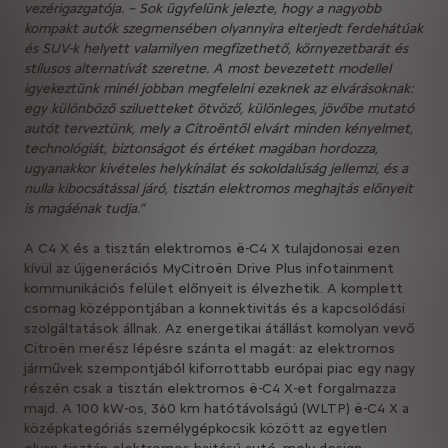
vezérigazgatója. – Sok ügyfelünk jelezte, hogy a nagyobb
kompakt autók szegmensében olyannyira elterjedt ferdehátúak
és SUV-k helyett valamilyen megfizethető, környezetbarát és
stílusos alternatívát szeretne. A most bevezetett modellel
igyekeztünk minél jobban megfelelni ezeknek az elvárásoknak:
egy különböző sziluetteket ötvöző, különleges, jövőbe mutató
autót terveztünk, mely a Citroëntől elvárt minden kényelmet,
technológiát, biztonságot és értéket magában hordozza,
ugyanakkor kivételes helykínálat és sokoldalúság jellemzi, és a
nulla kibocsátással járó, tisztán elektromos meghajtás előnyeit
is magáénak tudja.”
A C4 X és a tisztán elektromos ë-C4 X tulajdonosai ezen
kívül az újgenerációs MyCitroën Drive Plus infotainment
kommunikációs felület előnyeit is élvezhetik. A komplett
csomag középpontjában a konnektivitás és a kapcsolódási
szolgáltatások állnak. Az energetikai átállást komolyan vevő
Citroën merész lépésre szánta el magát: az elektromos
járművek szempontjából kiforrottabb európai piac egy nagy
részén csak a tisztán elektromos ë-C4 X-et forgalmazza
majd. A 100 kW-os, 360 km hatótávolságú (WLTP) ë-C4 X a
középkategóriás személygépkocsik között az egyetlen