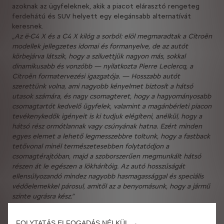
azoknak az ügyfeleknek, akik a piacot elárasztó rengeteg
ferdehátú és SUV helyett egy elegánsabb alternatívát
keresnek.
„Az ë-C4 X és a C4 X kilóg a sorból: elöl megmaradtak a Citroën
modellek jellegzetes idomai és formanyelve, de az autót
körbejárva látszik, hogy a sziluettjük nagyon más, sokkal
dinamikusabb és vonzóbb — nyilatkozta Pierre Leclercq, a
Citroën formatervezési igazgatója. — Hosszabb autót
szerettünk volna, ami nagyobb kényelmet biztosít a hátsó
utasok számára, és nagy csomagteret, hogy a hagyományosabb
csomagtartót kedvelő ügyfelek, valamint a magánbérleti piacon
tevékenykedők igényeit is ki tudjuk elégíteni, anélkül, hogy a
hátsó rész ormótlannak vagy csúnyának hatna. Ezért minden
egyes elemet a lehető legmesszebbre toltunk, hogy a fastback
tetővonal minél természetesebben folytatódjon a
csomagtérajtóban, majd a szoborszerűen megmunkált hátsó
részen át le egészen a lökhárítóig. Az autó hosszúságát
ellensúlyozandó mindez nagyobb hasmagassággal és speciális
védőelemekkel párosul, amitől az a benyomásunk, hogy a jármű
szinte ugrásra kész.”
A 4600 mm hosszú ë-C4 X, illetve C4 X tökéletesen
FOLYTATÁS ELFOGADÁS NÉLKÜL →