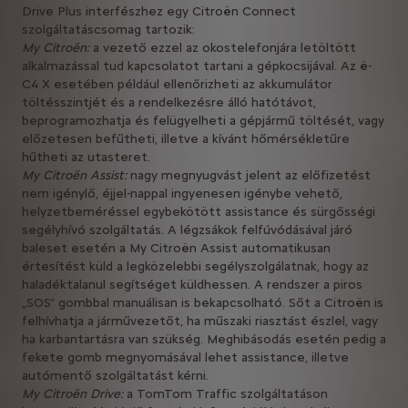
Drive Plus interfészhez egy Citroën Connect
szolgáltatáscsomag tartozik:
My Citroën:
a vezető ezzel az okostelefonjára letöltött
alkalmazással tud kapcsolatot tartani a gépkocsijával. Az ë-
C4 X esetében például ellenőrizheti az akkumulátor
töltésszintjét és a rendelkezésre álló hatótávot,
beprogramozhatja és felügyelheti a gépjármű töltését, vagy
előzetesen befűtheti, illetve a kívánt hőmérsékletűre
hűtheti az utasteret.
My Citroën Assist:
nagy megnyugvást jelent az előfizetést
nem igénylő, éjjel-nappal ingyenesen igénybe vehető,
helyzetbeméréssel egybekötött assistance és sürgősségi
segélyhívó szolgáltatás. A légzsákok felfúvódásával járó
baleset esetén a My Citroën Assist automatikusan
értesítést küld a legközelebbi segélyszolgálatnak, hogy az
haladéktalanul segítséget küldhessen. A rendszer a piros
„SOS” gombbal manuálisan is bekapcsolható. Sőt a Citroën is
felhívhatja a járművezetőt, ha műszaki riasztást észlel, vagy
ha karbantartásra van szükség. Meghibásodás esetén pedig a
fekete gomb megnyomásával lehet assistance, illetve
autómentő szolgáltatást kérni.
My Citroën Drive:
a TomTom Traffic szolgáltatáson