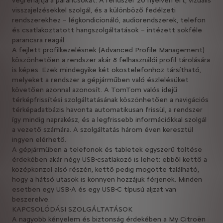
végrehajtja a parancsokat. A rendszer 20 nyelven ért, vizuális
visszajelzésekkel szolgál, és a különböző fedélzeti
rendszerekhez – légkondicionáló, audiorendszerek, telefon
és csatlakoztatott hangszolgáltatások – intézett sokféle
parancsra reagál.
A fejlett profilkezelésnek (Advanced Profile Management)
köszönhetően a rendszer akár 8 felhasználói profil tárolására
is képes. Ezek mindegyike két okostelefonhoz társítható,
melyeket a rendszer a gépjárműben való észlelésüket
követően azonnal azonosít. A TomTom valós idejű
térképfrissítési szolgáltatásának köszönhetően a navigációs
térképadatbázis havonta automatikusan frissül, a rendszer
így mindig naprakész, és a legfrissebb információkkal szolgál
a vezető számára. A szolgáltatás három éven keresztül
ingyen elérhető.
A gépjárműben a telefonok és tabletek egyszerű töltése
érdekében akár négy USB-csatlakozó is lehet: ebből kettő a
középkonzol alsó részén, kettő pedig mögötte található,
hogy a hátsó utasok is könnyen hozzájuk férjenek. Minden
esetben egy USB-A és egy USB-C típusú aljzat van
beszerelve.
KAPCSOLÓDÁSI SZOLGÁLTATÁSOK
A nagyobb kényelem és biztonság érdekében a My Citroën