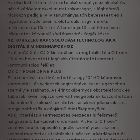
Az első lökhárító mattfekete alsó szegélye az oldalsó és
hátsó védőelemekkel mutat rokonságot, a légbeömlő
rácsokon pedig a 19-19 tanulmányautón bevezetett és a
legutóbbi modelleken is előforduló, nagy méretű
márkajelminta tűnik fel. A hatszögletű alsó hűtőrácsot
jellegzetes körvonalú ködfényszórók fogják közre.
02. KORSZERŰ KAPCSOLÓDÁSI TECHNOLÓGIÁK A
DIGITÁLIS MINDENNAPOKHOZ
Az új ë-C4 X és C4 X kínálatában is megtalálható a Citroën
C5 X-en bevezetett legújabb Citroën infotainment
kommunikációs felület.
MY CITROËN DRIVE PLUS
Ez a rendkívül intuitív új interfész egy 10” HD képernyőn
kommunikál, és widgetek segítségével teljes egészében
személyre szabható. Az érintőképernyős okostelefonok és
tabletek révén népszerűvé vált widgeteknek köszönhetően
a különböző alkalmazások, illetve tartalmak pillanatok alatt
megjeleníthetők a gépjármű érintőképernyőjén.
Az új interfész a természetes beszédet is felismerő
hangvezérlő funkcióval rendelkezik. A „Hello, Citroën”
vezényszóra bekapcsoló digitális személyi asszisztens
azonnal megérti az utasításokat, válaszol a kérdésekre és