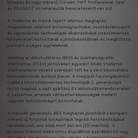
közepes és nagy méretű Citroën, FIAT Professional, Opel
és PEUGEOT kisteherautók bevezetéséről van szó.
A Stellantis és márkái fejlett villamos meghajtási
megoldások, valamint biztonságtechnikai, vezetéstámogató
és kapcsolódási technológiák alkalmazásával stresszmentes
környezetet biztosítanak a járművezetőknek és megbízható
partnert a céges ügyfeleknek.
Jelenleg az akkumulátoros (BEV) és üzemanyagcellás
elektromos (FCEV) járműveket egyaránt kínáló Stellantis
vitathatatlanul vezető szerepet tölt be a zéró kibocsátású
haszonjárművek európai piacán. A megújult haszongépjármű-
család a kibocsátásmentes technológiák 2. generációját
hozza magával, a saját gyártású EV akkumulátorrendszereket
is beleértve, amelyek változatlan képességek mellett
nagyobb hatótávolságot biztosítanak.
A második generációs BEV meghajtás jóvoltából a kompakt
méretű új furgonok kategóriájuk legjobb hatótávolságával
rendelkeznek, ami több mint 340 km (211 mérföld). A
közepes méretű elektromos áruszállítók esetében 50 vagy
75 kWh-s akkumulátor is választható, a hatótávolság pedig