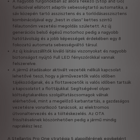
A nagyobb furgonokban az állóra fékező (Stop and Go)
funkcióval ellátott adaptív sebességtartó automatika, a
sáv közepén tartó asszisztens és a torlódásasszisztens
kombinációjával egy „best in class” kettes szintű
félautonóm vezetési megoldás született. Az új
generációs belső égésű motorhoz pedig a nagyobb
hatótávolság és a jobb képességek érdekében egy 8
fokozatú automata sebességváltó társul.
Az új kisáruszállítók kiváló látási viszonyokat és nagyobb
biztonságot nyújtó Full LED fényszórókkal vannak
felszerelve.
A jármű átadásakor aktivált vezeték nélküli kapcsolat
lehetővé teszi, hogy a járművezetők valós időben
tájékozódjanak, és a flottavezetők is valós időben tartsák
a kapcsolatot a flottájukkal. Segítségével olyan
költségtakarékos szolgáltatáscsomagok válnak
elérhetővé, mint a megelőző karbantartás, a gazdaságos
vezetésre vonatkozó tanácsok, az elektromos
útvonaltervezés és a töltéskezelés. Az OTA
frissítéseknek köszönhetően pedig a jármű mindig
naprakész lesz.
A Stellantis Pro One stratégia 5 alappillérének egyikeként