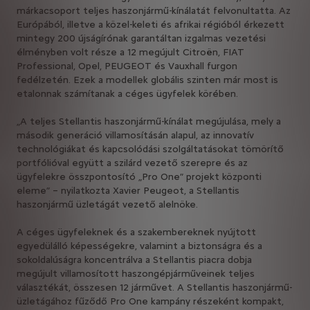
márkacsoport teljes haszonjármű-kínálatát felvonultatta. Az
Európából, illetve a közel-keleti és afrikai régióból érkezett
mintegy 200 újságírónak garantáltan izgalmas vezetési
élményben volt része a 12 megújult Citroën, FIAT
Professional, Opel, PEUGEOT és Vauxhall furgon
fedélzetén. Ezek a modellek globális szinten már most is
etalonnak számítanak a céges ügyfelek körében.
„A teljes Stellantis haszonjármű-kínálat megújulása, mely a
második generáció villamosításán alapul, az innovatív
technológiákat és kapcsolódási szolgáltatásokat tömörítő
portfólióval együtt a szilárd vezető szerepre és az
ügyfelekre összpontosító „Pro One” projekt központi
eleme” – nyilatkozta Xavier Peugeot, a Stellantis
haszonjármű üzletágát vezető alelnöke.
A céges ügyfeleknek és a szakembereknek nyújtott
egyedülálló képességekre, valamint a biztonságra és a
sokoldalúságra koncentrálva a Stellantis piacra dobja
megújult villamosított haszongépjárműveinek teljes
választékát, összesen 12 járművet. A Stellantis haszonjármű-
üzletágához fűződő Pro One kampány részeként kompakt,