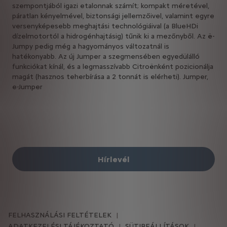
szempontjából igazi etalonnak számít; kompakt méretével,
páratlan kényelmével, biztonsági jellemzőivel, valamint egyre
versenyképesebb meghajtási technológiáival (a BlueHDi
dízelmotortól a hidrogénhajtásig) tűnik ki a mezőnyből. Az ë-
Jumpy pedig még a hagyományos változatnál is
hatékonyabb. Az új Jumper a szegmensében egyedülálló
funkciókat kínál, és a legmasszívabb Citroënként pozicionálja
magát (hasznos teherbírása a 2 tonnát is elérheti). Jumper,
e-Jumper
Hírlevél
FELHASZNÁLÁSI FELTÉTELEK
ADATKEZELÉSI TÁJÉKOZTATÓ
SÜTIBEÁLLÍTÁSOK