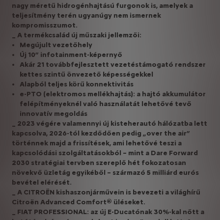
nagy méretű hidrogénhajtású furgonok is, amelyek a
teljesítmény terén ugyanúgy nem ismernek
kompromisszumot.
_ A termékcsalád új műszaki jellemzői:
Megújult vezetőhely
Új 10” infotainment-képernyő
Akár 21 továbbfejlesztett vezetéstámogató rendszer
kettes szintű önvezető képességekkel
Alapból teljes körű konnektivitás
e-PTO (elektromos mellékhajtás): a hajtó akkumulátor
felépítményeknél való használatát lehetővé tevő
innovatív megoldás
_ 2023 végére valamennyi új kisteherautó hálózatba lett
kapcsolva, 2026-tól kezdődően pedig „over the air”
történnek majd a frissítések, ami lehetővé teszi a
kapcsolódási szolgáltatásokból – mint a Dare Forward
2030 stratégiai tervben szereplő hét fokozatosan
növekvő üzletág egyikéből – származó 5 milliárd eurós
bevétel elérését.
_ A CITROËN kishaszonjárművein is bevezeti a világhírű
Citroën Advanced Comfort® üléseket.
_ FIAT PROFESSIONAL: az új E-Ducatónak 30%-kal nőtt a