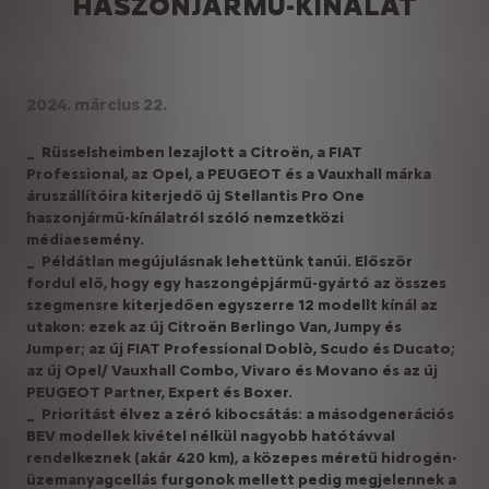
HASZONJÁRMŰ-KÍNÁLAT
2024. március 22.
_ Rüsselsheimben lezajlott a Citroën, a FIAT
Professional, az Opel, a PEUGEOT és a Vauxhall márka
áruszállítóira kiterjedő új Stellantis Pro One
haszonjármű-kínálatról szóló nemzetközi
médiaesemény.
_ Példátlan megújulásnak lehettünk tanúi. Először
fordul elő, hogy egy haszongépjármű-gyártó az összes
szegmensre kiterjedően egyszerre 12 modellt kínál az
utakon: ezek az új Citroën Berlingo Van, Jumpy és
Jumper; az új FIAT Professional Doblò, Scudo és Ducato;
az új Opel/ Vauxhall Combo, Vivaro és Movano és az új
PEUGEOT Partner, Expert és Boxer.
_
Prioritást élvez a zéró kibocsátás: a másodgenerációs
BEV modellek kivétel nélkül nagyobb hatótávval
rendelkeznek (akár 420 km), a közepes méretű hidrogén-
üzemanyagcellás furgonok mellett pedig megjelennek a