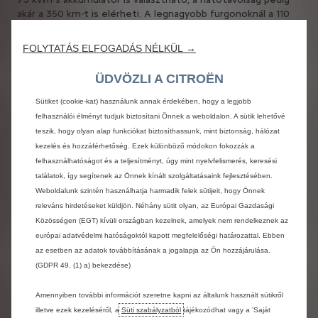
akár a 350 km-t is elérheti. A legnagyobb furgonoknál a 110
kWh-s akkumulátor „best in class” elektromos hatótávot
(akár 420 km) biztosít. Ráadásul a 150 kW-tal történő
FOLYTATÁS ELFOGADÁS NÉLKÜL →
gyorstöltésnek köszönhetően ez utóbbiak akkumulátora
kevesebb mint egy óra alatt tölthető fel 0-ról 80%-os
ÜDVÖZLI A CITROËN
szintre.
Sütiket (cookie-kat) használunk annak érdekében, hogy a legjobb
A fejlesztések hatására a nulla károsanyag-kibocsátású
felhasználói élményt tudjuk biztosítani Önnek a weboldalon. A sütik lehetővé
hidrogén-üzemanyagcellás meghajtási technológia terén is
teszik, hogy olyan alap funkciókat biztosíthassunk, mint biztonság, hálózat
nőtt a Stellantis vezető szerepe. A másodgenerációs
kezelés és hozzáférhetőség. Ezek különböző módokon fokozzák a
hidrogénhajtás a 2024 közepén piacra kerülő közepes
felhasználhatóságot és a teljesítményt, úgy mint nyelvfelismerés, keresési
méretű járművek esetében egy csak a Stellantisra jellemző
találatok, így segítenek az Önnek kínált szolgáltatásaink fejlesztésében.
közepes teljesítményű rendszerre épül, mely a szegmens
Weboldalunk szintén használhatja harmadik felek sütijeit, hogy Önnek
legjobb (akár 400 km) hatótávolságát képes biztosítani. A
releváns hirdetéseket küldjön. Néhány sütit olyan, az Európai Gazdasági
hidrogén-üzemanyagcellás meghajtás a közepes
Közösségen (EGT) kívüli országban kezelnek, amelyek nem rendelkeznek az
teljesítményű architektúrával 2024-ben a nagy furgonokra is
európai adatvédelmi hatóságoktól kapott megfelelőségi határozattal. Ebben
kiterjed, amelyeket csak 500 km-enként kell majd
az esetben az adatok továbbításának a jogalapja az Ön hozzájárulása.
mindössze 5 perc alatt újratölteni.
(GDPR 49. (1) a) bekezdése)
Egyéb alkalmazott technológiák:
Amennyiben további információt szeretne kapni az általunk használt sütikről
A kormánynál lévő kapcsolókkal aktiválható visszatápláló
illetve ezek kezeléséről, a
Süti szabályzatból
tájékozódhat vagy a ’Saját
fékezés, mely az energia-visszanyerés maximalizálása