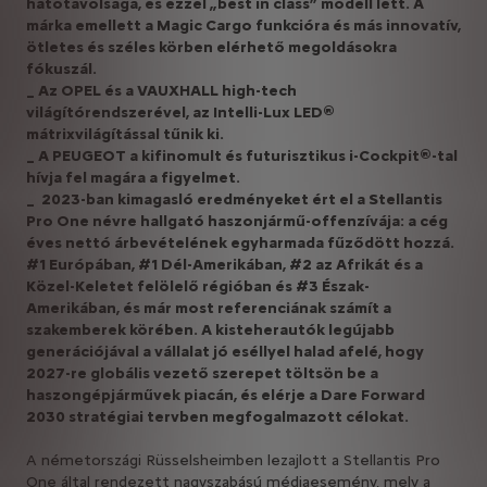
hatótávolsága, és ezzel „best in class” modell lett. A
márka emellett a Magic Cargo funkcióra és más innovatív,
ötletes és széles körben elérhető megoldásokra
fókuszál.
_ Az OPEL és a VAUXHALL high-tech
világítórendszerével, az Intelli-Lux LED®
mátrixvilágítással tűnik ki.
_ A PEUGEOT a kifinomult és futurisztikus i-Cockpit®-tal
hívja fel magára a figyelmet.
_ 2023-ban kimagasló eredményeket ért el a Stellantis
Pro One névre hallgató haszonjármű-offenzívája: a cég
éves nettó árbevételének egyharmada fűződött hozzá.
#1 Európában, #1 Dél-Amerikában, #2 az Afrikát és a
Közel-Keletet felölelő régióban és #3 Észak-
Amerikában, és már most referenciának számít a
szakemberek körében. A kisteherautók legújabb
generációjával a vállalat jó eséllyel halad afelé, hogy
2027-re globális vezető szerepet töltsön be a
haszongépjárművek piacán, és elérje a Dare Forward
2030 stratégiai tervben megfogalmazott célokat.
A németországi Rüsselsheimben lezajlott a Stellantis Pro
One által rendezett nagyszabású médiaesemény, mely a