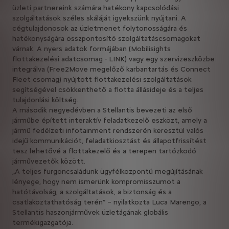
üzleti partnereink számára hatékony kapcsolódási
szolgáltatások széles skáláját igyekszünk nyújtani. A
cégtulajdonosok az üzletmenet folytonosságára és
hatékonyságára összpontosító szolgáltatáscsomagokat
várnak. A nyers adatok formájában (Mobilisights
flottakezelési adatcsomag - LINK) vagy egy szervizeszközbe
integrálva (Free2Move megelőző karbantartás és Connect
Fleet csomag) nyújtott flottakezelési szolgáltatások
segítségével csökkenthető a flotta állásideje és a teljes
tulajdonlási költség.
A második negyedévben a Stellantis bevezeti az első
járműbe épített interaktív feladatkezelő eszközt, amely a
jármű fedélzeti infotainment rendszerén keresztül valós
idejű kommunikációt, feladatkiosztást és állapotfrissítést
tesz lehetővé a flottakezelő és a terepen tartózkodó
járművezetők között.
„A teljes furgoncsaládunk ügyfélközpontú megújításának
lényege, hogy nem ismerünk kompromisszumot a
hatótávolság, a szolgáltatások, a biztonság és a
csatlakoztathatóság terén” – nyilatkozta Luca Marengo, a
Stellantis haszonjárművek üzletágának globális
termékigazgatója.