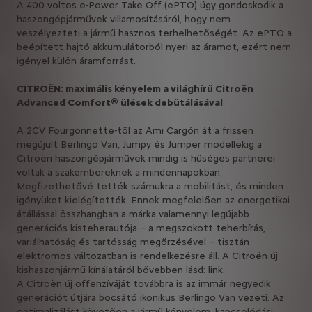
A 400 voltos e-Power Take Off (ePTO) úgy gondoskodik a
haszongépjárművek villamosításáról, hogy nem
veszélyezteti a jármű hasznos terhelhetőségét. Az ePTO a
beépített hajtó akkumulátorból nyeri az áramot, ezért nem
igényel külön áramforrást.
CITROËN: maximális kényelem a világhírű Citroën
Advanced Comfort® ülések debütálásával
A 2CV Fourgonnette-től az Ami Cargón át a frissen
megújult Berlingo Van, Jumpy és Jumper modellekig a
Citroën haszongépjárművek mindig is hűséges partnerei
voltak a szakembereknek a mindennapokban.
Megfizethetővé tették számukra a mobilitást, és minden
igényüket kielégítették. Ennek megfelelően az energetikai
átállással összhangban a márka valamennyi legújabb
generációs kisteherautója – a megszokott teherbírás,
variálhatóság és tartósság megőrzésével – tisztán
elektromos változatban is rendelkezésre áll. A Citroën új
kishaszonjármű-kínálatáról bővebben lásd: link.
A Citroën új offenzíváját továbbra is az immár negyedik
generációt útjára bocsátó ikonikus
Berlingo Van
vezeti. Az
optimalizálást követően a jármű kényelem, kapcsolódási