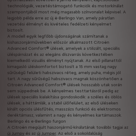
technológiák, vezetéstámogató funkciók és motorkínálat
szempontjából most még magasabb színvonalat képvisel. A
legjobb példa erre az új ë-Berlingo Van, amely páratlan
vezetési élményt és kivételes fedélzeti kényelmet
biztosít.
A modell egyik legfőbb újdonságának számítanak a
kishaszonjárművekben először alkalmazott Citroën
Advanced Comfort® ülések, amelyek a stilizált, speciális
üléspárnázat és az elegáns díszvarrás következtében
kiemelkedő vizuális élményt nyújtanak. Az első pillanattól
kimagasló üléskomfortot biztosít a 15 mm vastag nagy
sűrűségű felületi habszivacs réteg, amely puha, mégis jól
tart. A nagy sűrűségű habszivacs magnak köszönhetően a
Citroën Advanced Comfort® ülések hosszabb utak során
sem süppednek be. A kényelmes testtartásról pedig az
ülések speciális kialakítása gondoskodik: a széles és öblös
ülések, a háttámlák, a stabil ülőfelület, az első üléseken
kínált opciós ülésfűtés, masszázs funkció és elektromos
deréktámasz, valamint a nagy és kényelmes kartámaszok.
Berlingo és e-Berlingo furgon
A Citroën megújult haszonjármű-kínálatának további tagjai az
új Jumpy
és az
új Jumper
. Az első a sokoldalúság