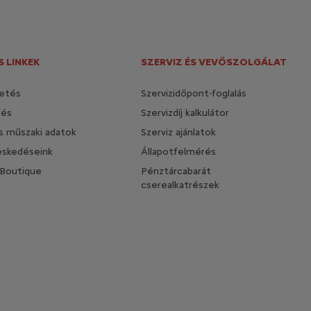
 LINKEK
SZERVIZ ÉS VEVŐSZOLGÁLAT
etés
Szervizidőpont-foglalás
rés
Szervizdíj kalkulátor
és műszaki adatok
Szerviz ajánlatok
eskedéseink
Állapotfelmérés
 Boutique
Pénztárcabarát
cserealkatrészek
t