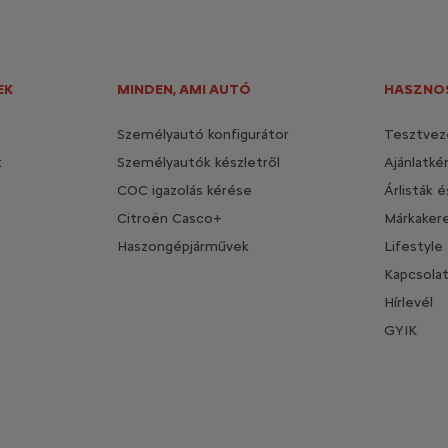
EK
MINDEN, AMI AUTÓ
HASZNOS
Személyautó konfigurátor
Tesztvez
k
Személyautók készletről
Ajánlatké
COC igazolás kérése
Árlisták 
Citroën Casco+
Márkaker
Haszongépjárművek
Lifestyle
Kapcsola
Hírlevél
GYIK