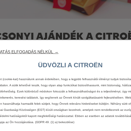
SONYI AJÁNDÉK A CITRO
ATÁS ELFOGADÁS NÉLKÜL →
ŐDIK A „MY AMI BUGGY” SZÉRIA ÚJ KIADÁS
ÜDVÖZLI A CITROËN
 végén a Citroën új 1000 darabos limitált szériát kínál a My Am
et (cookie-kat) használunk annak érdekében, hogy a legjobb felhasználói élményt tudjuk biztosít
k egyenes következménye. Az elektromos jármű az alapjául szolgá
dalon. A sütik lehetővé teszik, hogy olyan alap funkciókat biztosíthassunk, mint biztonság, hálóz
ő bevezetése óta 9 országban több mint 30 000 darabot adtak el be
férhetőség. Ezek különböző módokon fokozzák a felhasználhatóságot és a teljesítményt, úgy mi
felismerés, keresési találatok, így segítenek az Önnek kínált szolgáltatásaink fejlesztésében. We
ellett a márka a modell forgalmazását Franciaország tengeren túli me
én használhatja harmadik felek sütijeit, hogy Önnek releváns hirdetéseket küldjön. Néhány sütit o
ai Gazdasági Közösségen (EGT) kívüli országban kezelnek, amelyek nem rendelkeznek az euró
édelmi hatóságoktól kapott megfelelőségi határozattal. Ebben az esetben az adatok továbbítás
 történtek, amelyek révén hideg időben is hatékony használatot sike
apja az Ön hozzájárulása. (GDPR 49. (1) a) bekezdése)