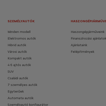
SZEMÉLYAUTÓK
HASZONGÉPJÁRMŰV
Minden modell
Haszongépjárműveink
Elektromos autók
Finanszírozási ajánlato
Hibrid autók
Ajánlataink
Városi autók
Felépítmények
Kompakt autók
4-5 ajtós autók
SUV
Családi autók
7 személyes autók
Egyterűek
Automata autók
Személyautó konfigurátor