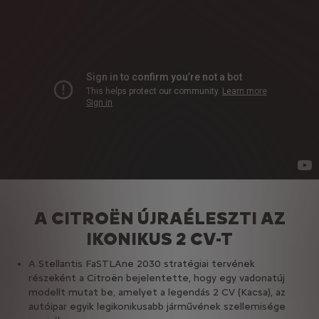
A CITROËN ÚJRAÉLESZTI AZ
IKONIKUS 2 CV-T
A Stellantis FaSTLAne 2030 stratégiai tervének
részeként a Citroën bejelentette, hogy egy vadonatúj
modellt mutat be, amelyet a legendás 2 CV (Kacsa), az
autóipar egyik legikonikusabb járművének szellemisége