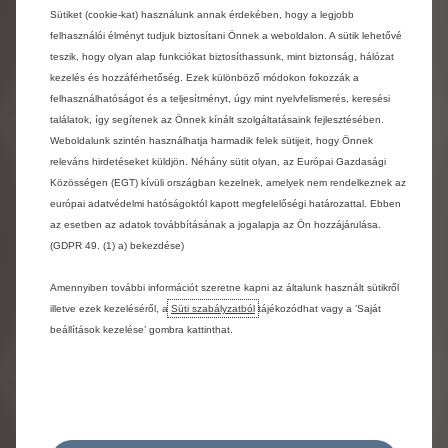
Az eredeti 2 CV-t nem azért alkották, hogy ikonná váljon – azzá
Sütiket (cookie-kat) használunk annak érdekében, hogy a legjobb
lett, mert szabadságot adott az embereknek. Az új 2 CV
felhasználói élményt tudjuk biztosítani Önnek a weboldalon. A sütik lehetővé
ugyanezt a szellemiséget viszi tovább, nem nosztalgiával,
teszik, hogy olyan alap funkciókat biztosíthassunk, mint biztonság, hálózat
hanem az egyszerűség és hozzáférhetőség mai
kezelés és hozzáférhetőség. Ezek különböző módokon fokozzák a
újraértelmezésével. Elektromos. Lényegre törő. Megfizethető.
felhasználhatóságot és a teljesítményt, úgy mint nyelvfelismerés, keresési
Emberközpontú. Ahogyan demokratizálta a mobilitást, úgy
találatok, így segítenek az Önnek kínált szolgáltatásaink fejlesztésében.
varázsolja majd újra vonzóvá az elektromos közlekedést az új
Weboldalunk szintén használhatja harmadik felek sütijeit, hogy Önnek
generáció számára. A 2 CV visszatérése nem csupán egy
releváns hirdetéseket küldjön. Néhány sütit olyan, az Európai Gazdasági
legendás név újjászületése, hanem egy bátor és optimista
Közösségen (EGT) kívüli országban kezelnek, amelyek nem rendelkeznek az
fejlődéseszme újjáéledése. Egy mélyen Citroënes gondolat.”
—
európai adatvédelmi hatóságoktól kapott megfelelőségi határozattal. Ebben
Xavier Chardon, a Citroën vezérigazgatója.
az esetben az adatok továbbításának a jogalapja az Ön hozzájárulása.
(GDPR 49. (1) a) bekezdése)
A Stellantis FaSTLAne stratégiájának részeként a Citroën
hivatalosan is megerősítette, hogy új modell kerül a
Amennyiben további információt szeretne kapni az általunk használt sütikről
kínálatába, amely a legendás 2 CV szellemiségét idézi meg.
illetve ezek kezeléséről, a
Süti szabályzatból
tájékozódhat vagy a ’Saját
A Citroën 2 CV a maga idejében a mobilitás széles körű
beállítások kezelése’ gombra kattinthat.
elérhetővé tételével forradalmasította a mindennapokat:
egyszerűségre, leleményességre és kényelemre épült. Egy
olyan világban, amely ismét elérhetőbb és értelmesebb
mobilitási megoldásokat keres, mindaz, ami a 2 CV-t
különlegessé tette, ma talán még aktuálisabb..
Az új modell nem a nosztalgiából, hanem az eredeti