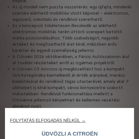
inspirál.
Az új modell nem puszta visszatérés: egy újfajta, mindenki
számára elérhető mobilitási víziót képvisel – elektromos,
egyszerű, sokoldalú és rendkívül szerethető..
Ez a koncepció tökéletesen illeszkedik az elérhető
elektromos mobilitás terén úttörő szerepet betöltő
márka pozicionálásához. Több szabadságot, nagyobb
értéket és megfizethető árat kínál, miközben erős
karakter és egyedi személyiség jellemzi.
A Citroën 2026 októberében, a Párizsi Autószalonon árul
el további részleteket erről az izgalmas projektről.
A Citroën C3 Aircross új megközelítést hoz a kompakt
SUV-kategóriába kiemelkedő ár-érték arányával, merész
kialakításával és rendkívül tágas utasterével, amely akár 7
ülőhelyet is kínál kompakt, városi környezetre szabott
méretekben. Rendkívüli funkcionalitása mellett a
Citroënre jellemző kényelmet és kellemes vezetési
élményt nyújt.
FOLYTATÁS ELFOGADÁS NÉLKÜL →
Poissy, 2026. május 22.
ÜDVÖZLI A CITROËN
„A holnap 2 CV-jének újragondolása óriási kihívás és felelősség.