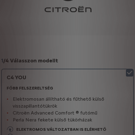
1
/
4 Válasszon modellt
C4 YOU
FŐBB FELSZERELTSÉG
Elektromosan állítható és fűthető külső
visszapillantótükrök
Citroën Advanced Comfort ® futómű
Perla Nera fekete külső tükörházak
ELEKTROMOS VÁLTOZATBAN IS ELÉRHETŐ