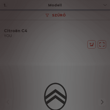
1
.
Modell
SZŰRŐ
Citroën C4
YOU