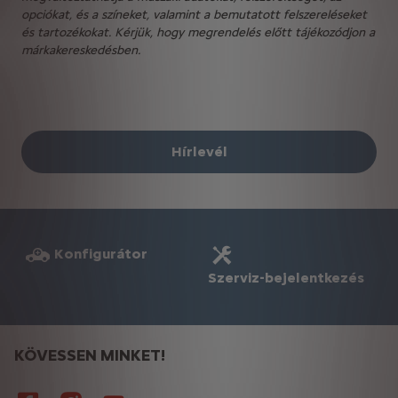
opciókat, és a színeket, valamint a bemutatott felszereléseket
és tartozékokat. Kérjük, hogy megrendelés előtt tájékozódjon a
márkakereskedésben.
Hírlevél
Konfigurátor
Szerviz-bejelentkezés
KÖVESSEN MINKET!