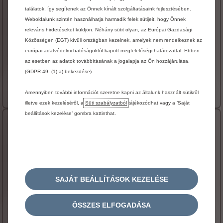
FŐBB FELSZERELTSÉG
találatok, így segítenek az Önnek kínált szolgáltatásaink fejlesztésében.
Szőnyeggarnitúra
Weboldalunk szintén használhatja harmadik felek sütijeit, hogy Önnek
Sötétített hátsó üvegek
releváns hirdetéseket küldjön. Néhány sütit olyan, az Európai Gazdasági
Közösségen (EGT) kívüli országban kezelnek, amelyek nem rendelkeznek az
COLLECTION embléma
európai adatvédelmi hatóságoktól kapott megfelelőségi határozattal. Ebben
ELEKTROMOS VÁLTOZATBAN IS ELÉRHETŐ
az esetben az adatok továbbításának a jogalapja az Ön hozzájárulása.
Hibrid változatban is elérhető
(GDPR 49. (1) a) bekezdése)
10 090 000 Ft bruttó
Magánügyfél ár
További részletek
Amennyiben további információt szeretne kapni az általunk használt sütikről
illetve ezek kezeléséről, a
Süti szabályzatból
tájékozódhat vagy a ’Saját
beállítások kezelése’ gombra kattinthat.
C4 MAX
FŐBB FELSZERELTSÉG
Fényre sötétedő belső visszapillantótükör
Lehajtható hátsó középső kartámasz tárolóval és
SAJÁT BEÁLLÍTÁSOK KEZELÉSE
síalagúttal
Tolatókamera Top Rear Vision funkcióval és első-
hátsó parkolószenzorokkal
ÖSSZES ELFOGADÁSA
ELEKTROMOS VÁLTOZATBAN IS ELÉRHETŐ