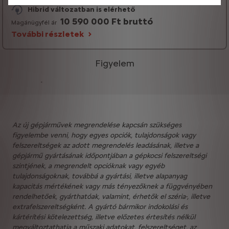
Hibrid változatban is elérhető
10 590 000 Ft bruttó
Magánügyfél ár
További részletek
Figyelem
-
Az új gépjárművek megrendelése kapcsán szükséges
figyelembe venni, hogy egyes opciók, tulajdonságok vagy
felszereltségek az adott megrendelés leadásának, illetve a
gépjármű gyártásának időpontjában a gépkocsi felszereltségi
szintjének, a megrendelt opcióknak vagy egyéb
tulajdonságoknak, továbbá a gyártási, illetve alapanyag
kapacitás mértékének vagy más tényezőknek a függvényében
rendelhetőek, gyárthatóak, valamint, érhetők el széria-, illetve
extrafelszereltségként. A gyártó bármikor indokolási és
kártérítési kötelezettség, illetve előzetes értesítés nélkül
megváltoztathatja a műszaki adatokat, felszereltséget, az